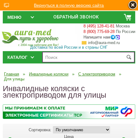
Вернуться в полную версию сайта
ОБРАТНЫЙ ЗВОНОК
МЕНЮ
8 (495) 128-41-81
Москва
8 (800) 775-69-28
По России
Напишите нам
info@aura-med.ru
с 2004 года работаем для Вас!
Доставка по всей России и в страны СНГ
КАТАЛОГ
»
»
»
Главная
Инвалидные коляски
С электроприводом
Для улицы
Инвалидные коляски с
электроприводом для улицы
Сортировка:
Цена