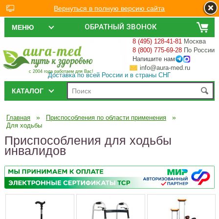
Вернуться в полную версию сайта
ОБРАТНЫЙ ЗВОНОК
МЕНЮ
8 (495) 128-41-81
Москва
8 (800) 775-69-28
По России
Напишите нам
info@aura-med.ru
с 2004 года работаем для Вас!
Доставка по всей России и в страны СНГ
КАТАЛОГ
»
»
Главная
Приспособления по области применения
Для ходьбы
Приспособления для ходьбы
инвалидов