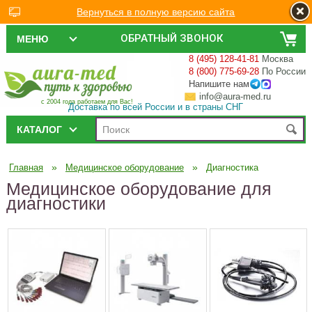
Вернуться в полную версию сайта
ОБРАТНЫЙ ЗВОНОК
МЕНЮ
8 (495) 128-41-81
Москва
8 (800) 775-69-28
По России
Напишите нам
info@aura-med.ru
с 2004 года работаем для Вас!
Доставка по всей России и в страны СНГ
КАТАЛОГ
»
»
Главная
Медицинское оборудование
Диагностика
Медицинское оборудование для
диагностики