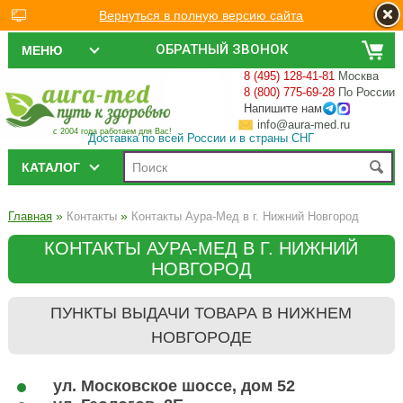
Вернуться в полную версию сайта
ОБРАТНЫЙ ЗВОНОК
МЕНЮ
8 (495) 128-41-81
Москва
8 (800) 775-69-28
По России
Напишите нам
info@aura-med.ru
с 2004 года работаем для Вас!
Доставка по всей России и в страны СНГ
КАТАЛОГ
»
»
Главная
Контакты
Контакты Аура-Мед в г. Нижний Новгород
КОНТАКТЫ АУРА-МЕД В Г. НИЖНИЙ
НОВГОРОД
ПУНКТЫ ВЫДАЧИ ТОВАРА В НИЖНЕМ
НОВГОРОДЕ
ул. Московское шоссе, дом 52