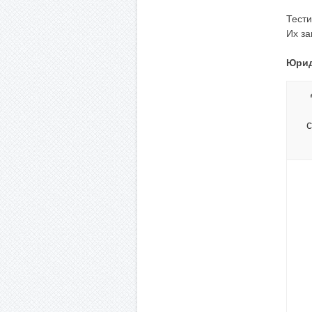
Тести
Их за
Юрид