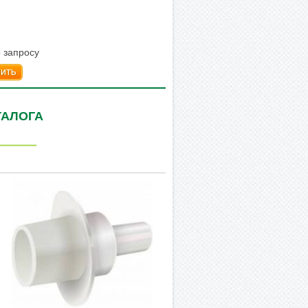
 запросу
пить
ТАЛОГА