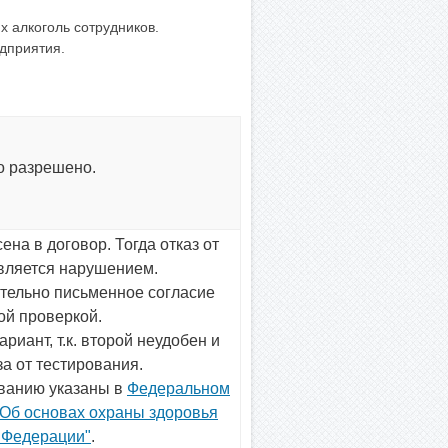
х алкоголь сотрудников.
дприятия.
о разрешено.
на в договор. Тогда отказ от
вляется нарушением.
зательно письменное согласие
ой проверкой.
иант, т.к. второй неудобен и
а от тестирования.
ованию указаны в
Федеральном
 "Об основах охраны здоровья
 Федерации"
.