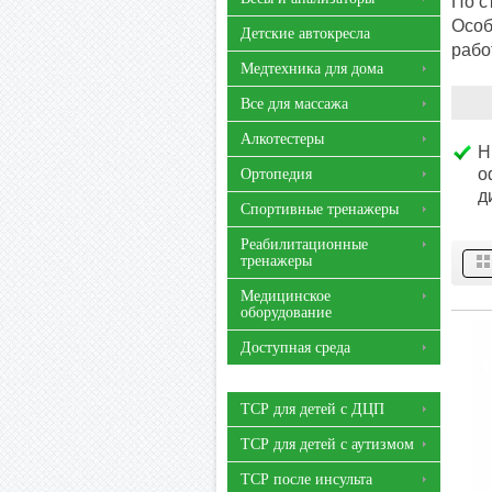
По с
Особ
Детские автокресла
рабо
Медтехника для дома
Все для массажа
Алкотестеры
Н
о
Ортопедия
д
Спортивные тренажеры
Реабилитационные
тренажеры
Медицинское
оборудование
Доступная среда
ТСР для детей с ДЦП
ТСР для детей с аутизмом
ТСР после инсульта