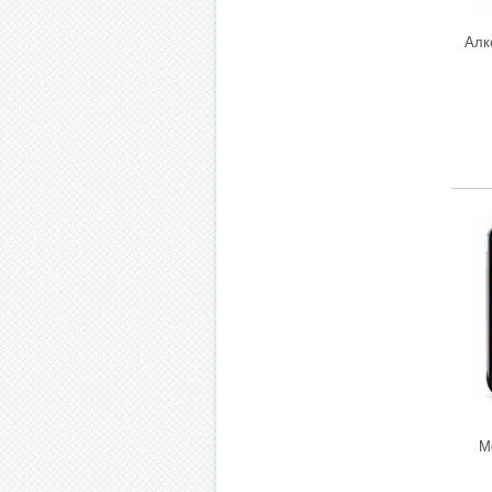
Алко
М