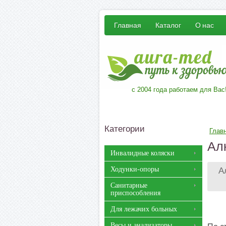
Главная
Каталог
О нас
с 2004 года работаем для Вас
Категории
Глав
Ал
Инвалидные коляски
Ходунки-опоры
А
Санитарные
приспособления
Для лежачих больных
Весы и анализаторы