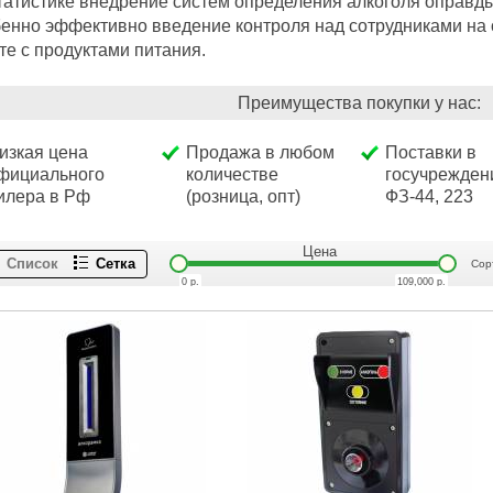
татистике внедрение систем определения алкоголя оправды
енно эффективно введение контроля над сотрудниками на 
те с продуктами питания.
Преимущества покупки у нас:
изкая цена
Продажа в любом
Поставки в
фициального
количестве
госучрежден
илера в Рф
(розница, опт)
ФЗ-44, 223
Цена
Список
Сетка
Сор
0
р.
109,000
р.