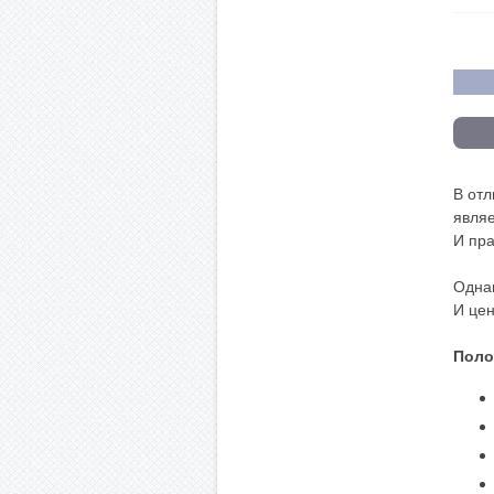
В отл
являе
И пра
Однак
И цен
Поло