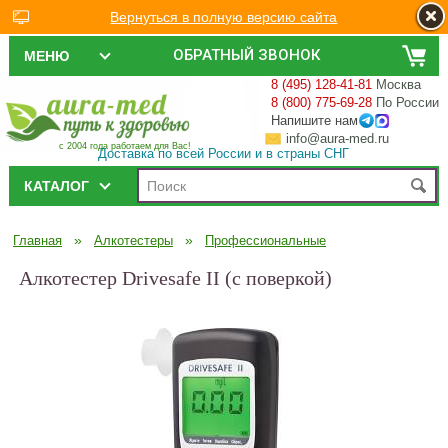
Вернуться в полную версию сайта
ОБРАТНЫЙ ЗВОНОК
МЕНЮ
8 (495) 128-41-81
Москва
8 (800) 775-69-28
По России
Напишите нам
info@aura-med.ru
с 2004 года работаем для Вас!
Доставка по всей России и в страны СНГ
КАТАЛОГ
»
»
Главная
Алкотестеры
Профессиональные
Алкотестер Drivesafe II (с поверкой)