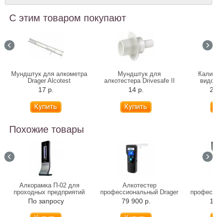
С этим товаром покупают
Мундштук для алкометра
Мундштук для
Калиб
Drager Alcotest
алкотестера Drivesafe II
видов
6810/7510/5510/6820 (РУ)
17 р.
14 р.
20
Похожие товары
Алкорамка П-02 для
Алкотестер
А
проходных предприятий
профессиональный Drager
професс
Alcotest 6000
Alcotest
По запросу
79 900 р.
17