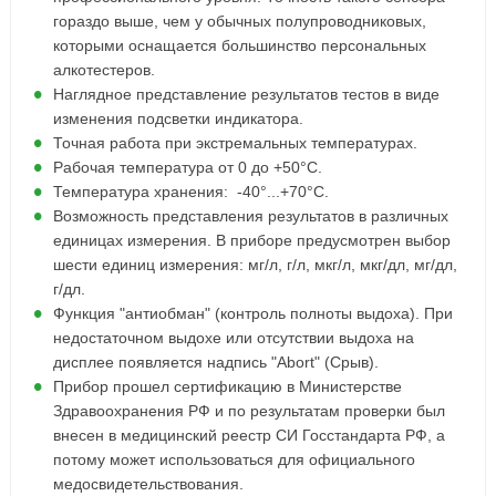
гораздо выше, чем у обычных полупроводниковых,
которыми оснащается большинство персональных
алкотестеров.
Наглядное представление результатов тестов в виде
изменения подсветки индикатора.
Точная работа при экстремальных температурах.
Рабочая температура от 0 до +50°С.
Температура хранения: -40°...+70°С.
Возможность представления результатов в различных
единицах измерения. В приборе предусмотрен выбор
шести единиц измерения: мг/л, г/л, мкг/л, мкг/дл, мг/дл,
г/дл.
Функция "антиобман" (контроль полноты выдоха). При
недостаточном выдохе или отсутствии выдоха на
дисплее появляется надпись "Abort" (Срыв).
Прибор прошел сертификацию в Министерстве
Здравоохранения РФ и по результатам проверки был
внесен в медицинский реестр СИ Госстандарта РФ, а
потому может использоваться для официального
медосвидетельствования.