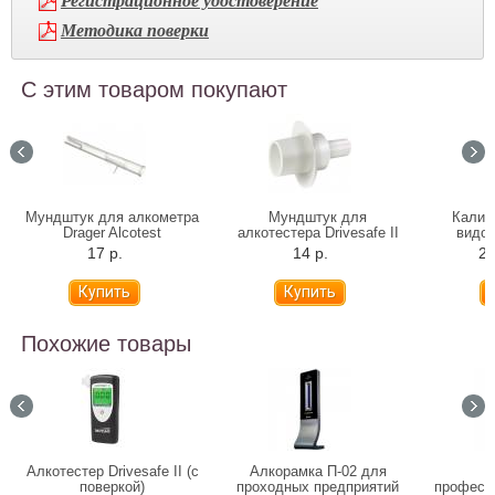
Регистрационное удостоверение
Методика поверки
С этим товаром покупают
Мундштук для алкометра
Мундштук для
Калиб
Drager Alcotest
алкотестера Drivesafe II
видов
6810/7510/5510/6820 (РУ)
17 р.
14 р.
20
Похожие товары
Алкотестер Drivesafe II (с
Алкорамка П-02 для
А
поверкой)
проходных предприятий
професс