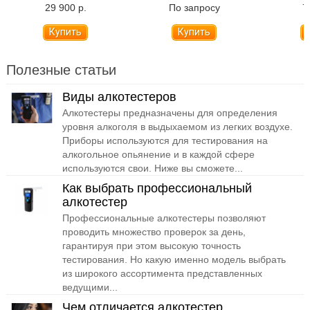
Al
29 900 р.
По запросу
7
Купить
Полезные статьи
Виды алкотестеров
Алкотестеры предназначены для определения
уровня алкоголя в выдыхаемом из легких воздухе.
Приборы используются для тестирования на
алкогольное опьянение и в каждой сфере
используются свои. Ниже вы сможете...
Как выбрать профессиональный
алкотестер
Профессиональные алкотестеры позволяют
проводить множество проверок за день,
гарантируя при этом высокую точность
тестирования. Но какую именно модель выбрать
из широкого ассортимента представленных
ведущими...
Чем отличается алкотестер