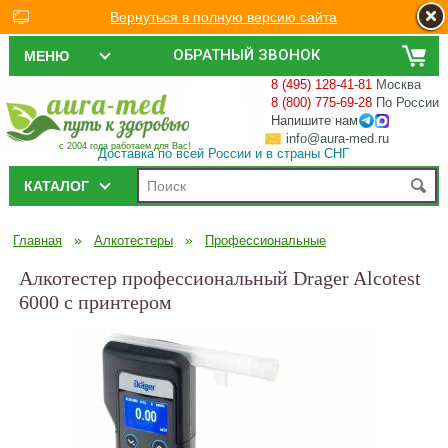
Вернуться в полную версию сайта
ОБРАТНЫЙ ЗВОНОК
МЕНЮ
8 (495) 128-41-81
Москва
8 (800) 775-69-28
По России
Напишите нам
info@aura-med.ru
с 2004 года работаем для Вас!
Доставка по всей России и в страны СНГ
КАТАЛОГ
»
»
Главная
Алкотестеры
Профессиональные
Алкотестер профессиональный Drager Alcotest
6000 с принтером