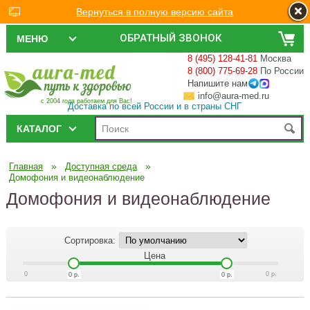
Вернуться в полную версию сайта
ОБРАТНЫЙ ЗВОНОК
МЕНЮ
8 (495) 128-41-81
Москва
8 (800) 775-69-28
По России
Напишите нам
info@aura-med.ru
с 2004 года работаем для Вас!
Доставка по всей России и в страны СНГ
КАТАЛОГ
»
»
Главная
Доступная среда
Домофония и видеонаблюдение
Домофония и видеонаблюдение
Сортировка:
Цена
0
0
р.
0
р.
0
р.