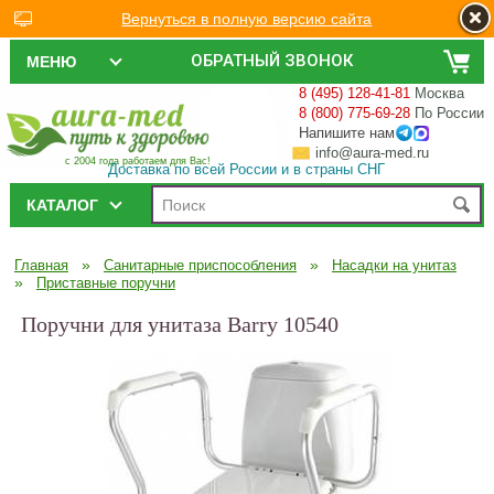
Вернуться в полную версию сайта
ОБРАТНЫЙ ЗВОНОК
МЕНЮ
8 (495) 128-41-81
Москва
8 (800) 775-69-28
По России
Напишите нам
info@aura-med.ru
с 2004 года работаем для Вас!
Доставка по всей России и в страны СНГ
КАТАЛОГ
»
»
Главная
Санитарные приспособления
Насадки на унитаз
»
Приставные поручни
Поручни для унитаза Barry 10540