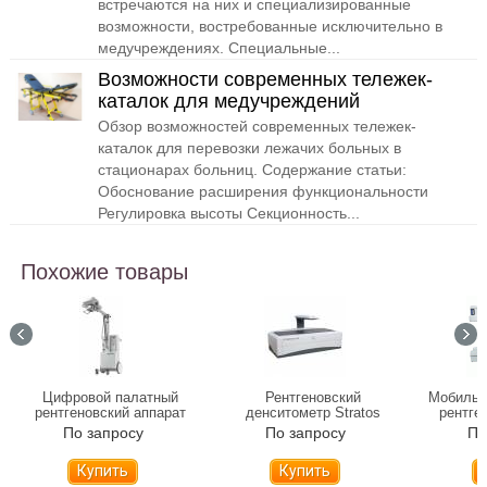
встречаются на них и специализированные
возможности, востребованные исключительно в
медучреждениях. Специальные...
Возможности современных тележек-
каталок для медучреждений
Обзор возможностей современных тележек-
каталок для перевозки лежачих больных в
стационарах больниц. Содержание статьи:
Обоснование расширения функциональности
Регулировка высоты Секционность...
Похожие товары
Цифровой палатный
Рентгеновский
Мобильн
рентгеновский аппарат
денситометр Stratos
рентге
DIXION Remodix 9507
C
По запросу
По запросу
По
Купить
Купить