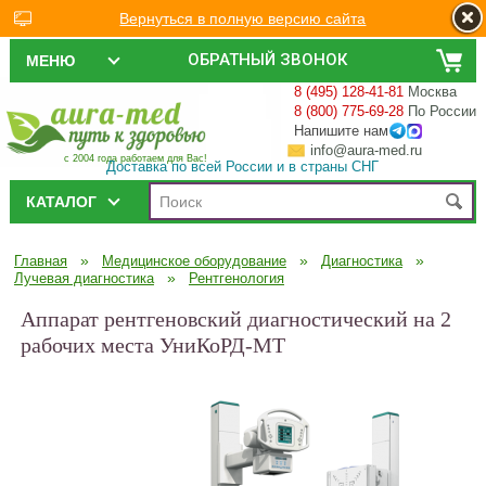
Вернуться в полную версию сайта
ОБРАТНЫЙ ЗВОНОК
МЕНЮ
8 (495) 128-41-81
Москва
8 (800) 775-69-28
По России
Напишите нам
info@aura-med.ru
с 2004 года работаем для Вас!
Доставка по всей России и в страны СНГ
КАТАЛОГ
»
»
»
Главная
Медицинское оборудование
Диагностика
»
Лучевая диагностика
Рентгенология
Аппарат рентгеновский диагностический на 2
рабочих места УниКоРД-МТ