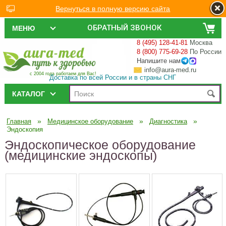
Вернуться в полную версию сайта
ОБРАТНЫЙ ЗВОНОК
МЕНЮ
8 (495) 128-41-81
Москва
8 (800) 775-69-28
По России
Напишите нам
info@aura-med.ru
с 2004 года работаем для Вас!
Доставка по всей России и в страны СНГ
КАТАЛОГ
»
»
»
Главная
Медицинское оборудование
Диагностика
Эндоскопия
Эндоскопическое оборудование
(медицинские эндоскопы)