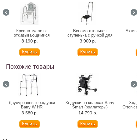
Кресло-туалет с
Вспомогательная
Активн
откидывающимися
ступенька с ручкой для
поручнями Barry 10583
ванны 10222H
8 190 р.
3 900 р.
1
Похожие товары
Двухуровневые ходунки
Ходунки на колесах Barry
Ходу
Barry W HR
Smart (роллаторы)
Ortonica 
3 580 р.
14 790 р.
2