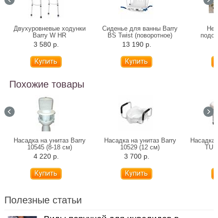
Двухуровневые ходунки
Сиденье для ванны Barry
Неп
Barry W HR
BS Twist (поворотное)
подод
Dah
3 580 р.
13 190 р.
5
(клее
час
Похожие товары
Насадка на унитаз Barry
Насадка на унитаз Barry
Насадка 
10545 (8-18 см)
10529 (12 см)
TU 1
4 220 р.
3 700 р.
4
Полезные статьи