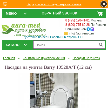
Вернуться в полную версию сайта
ОБРАТНЫЙ ЗВОНОК
МЕНЮ
8 (495) 128-41-81
Москва
8 (800) 775-69-28
По России
Напишите нам
info@aura-med.ru
с 2004 года работаем для Вас!
Доставка по всей России и в страны СНГ
КАТАЛОГ
»
»
Главная
Санитарные приспособления
Насадки на унитаз
Насадка на унитаз Barry 10528А/T (12 см)