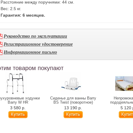
Расстояние между поручнями: 44 см.
Вес: 2.5 кг.
Гарантия: 6 месяцев.
Руководство по эксплуатации
Регистрационное удостоверение
Информационное письмо
этим товаром покупают
вухуровневые ходунки
Сиденье для ванны Barry
Непромок
Barry W HR
BS Twist (поворотное)
пододеяльни
Dahlia/Bie
3 580 р.
13 190 р.
5 120 
(клеенчатая
часть) NP