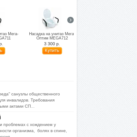
итаз Мега-
Насадка на унитаз Мега-
Насадка на унитаз Мега-
GA711
Оптим MEGA712
Оптим MEGA7060C (8-18
см)
р.
3 300 р.
3 150 р.
реда" санузлы общественного
ля инвалидов. Требования
ми актами СП...
й
ри проблемах с хождением у
ости организма, болях в спине,
есия...