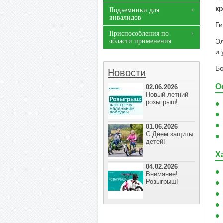
к
Подъемники для
инвалидов
Ги
Приспособления по
области применения
Эл
и 
Бо
Новости
О
02.06.2026
Новый летний
розыгрыш!
01.06.2026
С Днем защиты
детей!
Х
04.02.2026
Внимание!
Розыгрыш!