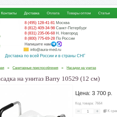
Контакты
Доставка
Оплата
Товары оптом
Статьи
8 (495) 128-41-81
Москва
8 (812) 409-34-98
Санкт-Петербург
8 (831) 235-06-68
Н. Новгород
8 (800) 775-69-28
По России
Напишите нам
!
info@aura-med.ru
Доставка по всей России и в страны СНГ
»
»
ная
Санитарные приспособления
Насадки на унитаз
садка на унитаз Barry 10529 (12 см)
Цена:
3 700 р.
Код товара:
7664
К сра