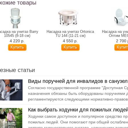
хожие товары
садка на унитаз Barry
Насадка на унитаз Ortonica
Насадка на ун
10545 (8-18 см)
TU 144 (11-21 см)
Оптим ME
4 220 р.
4 550 р.
2 700 
езные статьи
Виды поручней для инвалидов в санузел
Согласно государственной программе "Доступная С
назначения обязаны быть оборудованы поручнями д
регламентируются следующими нормативно-правовы
Как выбрать ходунки для пожилых люде
Ходунки самое доступное и популярное средство п
пожилых людей. Они помогают при общей ослабленн
артрите голеностопного сустава, нарушениях равнов