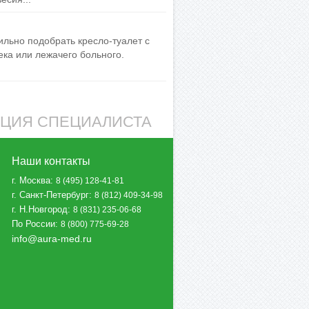
льно подобрать кресло-туалет с
ека или лежачего больного.
АЦИЯ СПЕЦИАЛИСТА
Наши контакты
г. Москва
:
8 (495) 128-41-81
г. Санкт-Петербург
:
8 (812) 409-34-98
г. Н.Новгород
:
8 (831) 235-06-68
По России
:
8 (800) 775-69-28
info@aura-med.ru