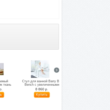
аемый
Стул для ванной Barry BS
Настенный поручень для
к ткань
Bench с увеличенными
ванной Barry 10401-10405
lastic
ножками
(31-81 см)
р.
8 860 р.
1 050 р.
 верхняя
B018R