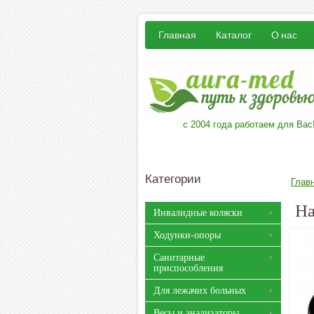
Главная
Каталог
О нас
с 2004 года работаем для Вас
Категории
Глав
На
Инвалидные коляски
Ходунки-опоры
Санитарные
приспособления
Для лежачих больных
Весы и анализаторы