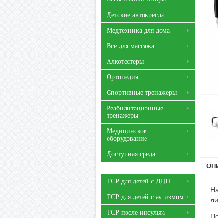
Детские автокресла
Медтехника для дома
Все для массажа
Алкотестеры
Ортопедия
Спортивные тренажеры
Реабилитационные
тренажеры
Медицинское
оборудование
Доступная среда
ОП
ТСР для детей с ДЦП
На
ТСР для детей с аутизмом
ли
ТСР после инсульта
По