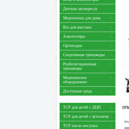
Детские автокресла
Медтехника для дома
Все для массажа
Алкотестеры
Ортопедия
Спортивные тренажеры
Реабилитационные
тренажеры
Медицинское
оборудование
Доступная среда
ТСР для детей с ДЦП
ОП
ТСР для детей с аутизмом
In
ТСР после инсульта
ам