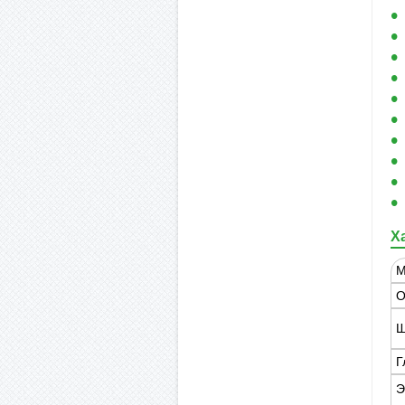
Х
М
О
Ш
Г
Э