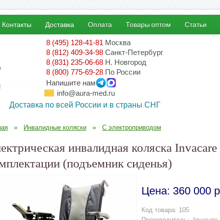
Контакты
Доставка
Оплата
Товары оптом
Статьи
8 (495) 128-41-81
Москва
8 (812) 409-34-98
Санкт-Петербург
8 (831) 235-06-68
Н. Новгород
8 (800) 775-69-28
По России
Напишите нам
!
info@aura-med.ru
Доставка по всей России и в страны СНГ
»
»
ная
Инвалидные коляски
С электроприводом
ектрическая инвалидная коляска Invacare
мплектации (подъемник сиденья)
Цена:
360 000 р
Код товара:
105
Производитель:
Invacare