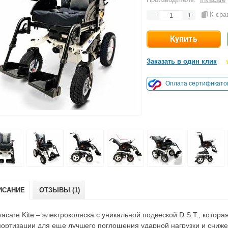
К сра
Заказать в один клик
Оплата сертификато
ИСАНИЕ
ОТЗЫВЫ (1)
vacare Kite – электроколяска с уникальной подвеской D.S.T., кото
ортизации для еще лучшего поглощения ударной нагрузки и сниж