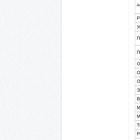
н
Р
У
П
П
О
О
О
Э
В
М
М
Т
Р