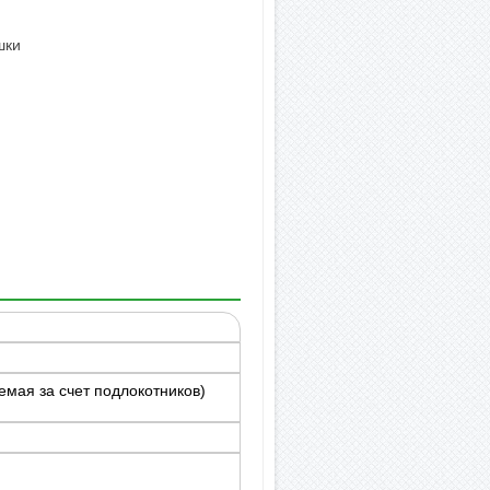
шки
емая за счет подлокотников)