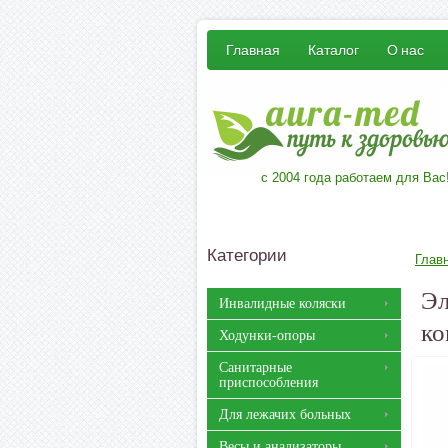
Главная
Каталог
О нас
с 2004 года работаем для Вас
Категории
Глав
Эл
Инвалидные коляски
ко
Ходунки-опоры
Санитарные
приспособления
Для лежачих больных
Весы и анализаторы