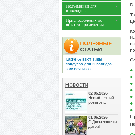
D.
Подъемники для
инвалидов
Та
Приспособления по
це
области применения
Ко
На
ПОЛЕЗНЫЕ
вы
СТАТЬИ
по
Какие бывают виды
Ос
пандусов для инвалидов-
колясочников
Новости
02.06.2026
Новый летний
розыгрыш!
П
01.06.2026
С Днем защиты
н
детей!