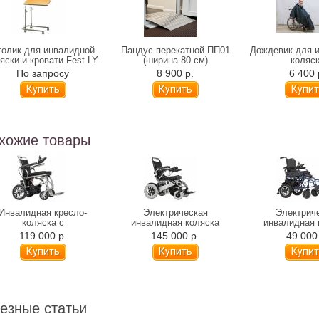
толик для инвалидной
Пандус перекатной ПП01
Дождевик для 
яски и кровати Fest LY-
(ширина 80 см)
коляс
600-119
По запросу
8 900 р.
6 400 
хожие товары
Инвалидная кресло-
Электрическая
Электрич
коляска с
инвалидная коляска
инвалидная 
ктроприводом Ortonica
Ortonica Pulse 640
Ortonica Pu
119 000 р.
145 000 р.
49 000
Pulse 620 (складная)
(складная)
(складн
езные статьи