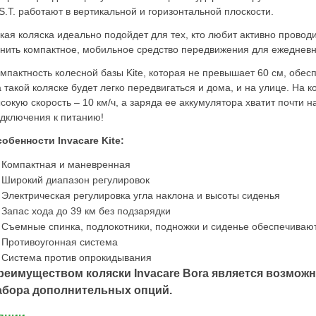
S.T. работают в вертикальной и горизонтальной плоскости.
кая коляска идеально подойдет для тех, кто любит активно проводи
нить компактное, мобильное средство передвижения для ежедневн
мпактность колесной базы Kite, которая не превышает 60 см, обес
 такой коляске будет легко передвигаться и дома, и на улице. На 
сокую скорость – 10 км/ч, а заряда ее аккумулятора хватит почти 
дключения к питанию!
обенности Invacare Kite:
Компактная и маневренная
Широкий диапазон регулировок
Электрическая регулировка угла наклона и высоты сиденья
Запас хода до 39 км без подзарядки
Съемные спинка, подлокотники, подножки и сиденье обеспечиваю
Противоугонная система
Система против опрокидывания
реимуществом коляски Invacare Bora является возмож
абора дополнительных опций.