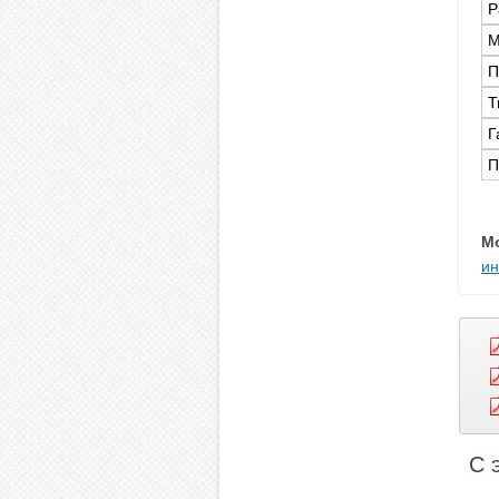
Р
М
П
Т
Г
П
М
ин
С 