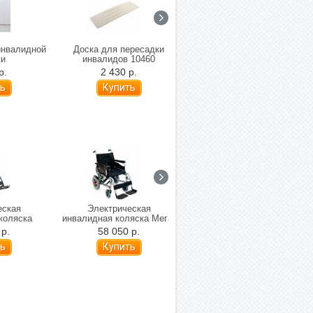
инвалидной
Доска для пересадки
Активный захват mediQ
ки
инвалидов 10460
12405/26
р.
2 430 р.
1 290 р.
еская
Электрическая
Малогабаритное кресло-
коляска
инвалидная коляска Мега-
коляска с
lse 110
Оптим FS110A
электроприводом MET
 р.
58 050 р.
129 900 р.
ая)
Compact 35 (складная)