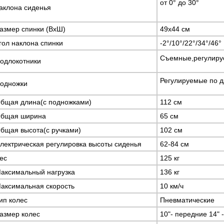
от 0° до 30°
аклона сиденья
азмер спинки (ВxШ)
49х44 см
гол наклона спинки
-2°/10°/22°/34°/46°
Съемные,регулируе
одлокотники
Регулируемые по д
одножки
бщая длина(с подножками)
112 см
бщая ширина
65 см
бщая высота(с ручками)
102 см
лектрическая регулировка высоты сиденья
62-84 см
ес
125 кг
аксимальный нагрузка
136 кг
аксимальная скорость
10 км/ч
ип колес
Пневматические
азмер колес
10"- передние 14" 