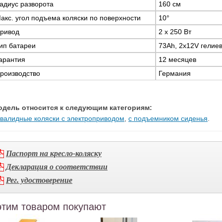
адиус разворота
160 см
акс. угол подъема коляски по поверхности
10°
ривод
2 x 250 Вт
ип батареи
73Ah, 2x12V гелие
арантия
12 месяцев
роизводство
Германия
одель относится к следующим категориям:
валидные коляски с электроприводом
,
с подъемником сиденья
.
Паспорт на кресло-коляску
Декларация о соответствии
Рег. удостоверение
этим товаром покупают