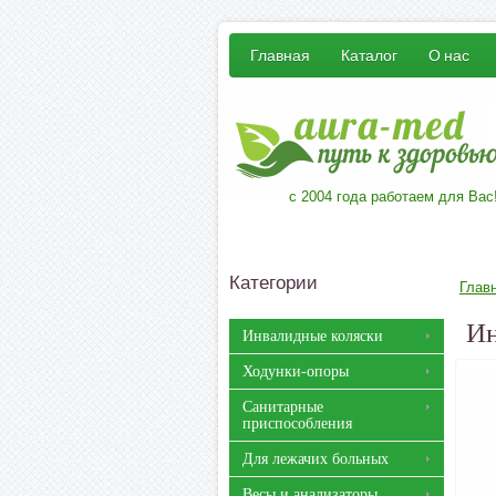
Главная
Каталог
О нас
с 2004 года работаем для Вас
Категории
Глав
Ин
Инвалидные коляски
Ходунки-опоры
Санитарные
приспособления
Для лежачих больных
Весы и анализаторы