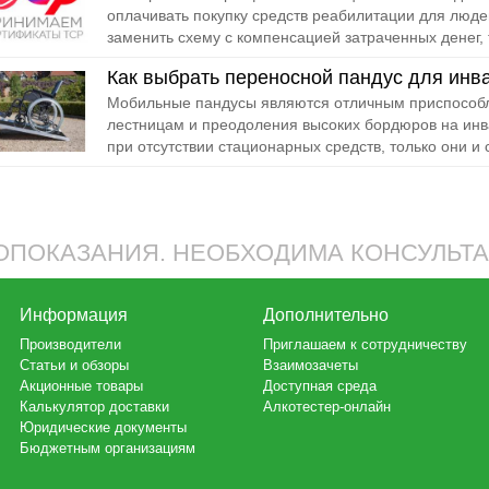
оплачивать покупку средств реабилитации для люде
заменить схему с компенсацией затраченных денег, т
Как выбрать переносной пандус для инв
Мобильные пандусы являются отличным приспособл
лестницам и преодоления высоких бордюров на инв
при отсутствии стационарных средств, только они и с
ПОКАЗАНИЯ. НЕОБХОДИМА КОНСУЛЬТ
Информация
Дополнительно
Производители
Приглашаем к сотрудничеству
Статьи и обзоры
Взаимозачеты
Акционные товары
Доступная среда
Калькулятор доставки
Алкотестер-онлайн
Юридические документы
Бюджетным организациям