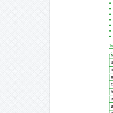
Т
Ш
Ш
Д
Г
В
В
В