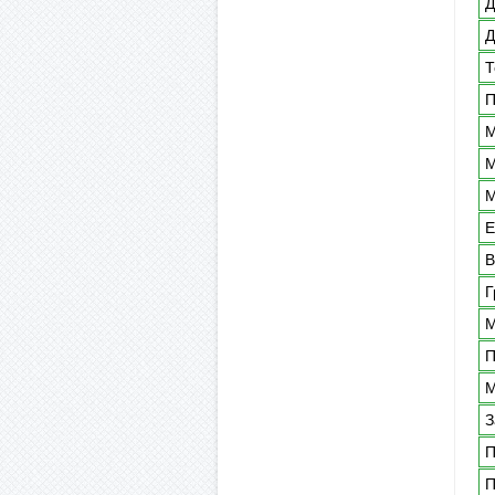
Д
Д
Т
П
М
М
М
Е
В
Г
М
П
М
З
П
П