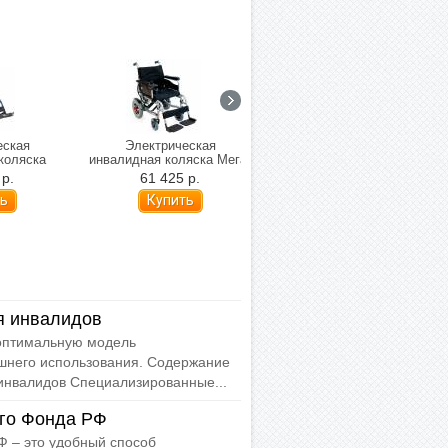
еская
Электрическая
Малогабаритное кресло-
коляска
инвалидная коляска Мега-
коляска с
lse 110
Оптим FS110A
электроприводом MET
 р.
61 425 р.
129 900 р.
ая)
Compact 35 (складная)
я инвалидов
 оптимальную модель
шнего использования. Содержание
инвалидов Специализированные...
го Фонда РФ
 – это удобный способ