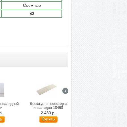
Съемные
43
инвалидной
Доска для пересадки
Активный захват mediQ
ки
инвалидов 10460
12405/26
р.
2 430 р.
1 290 р.