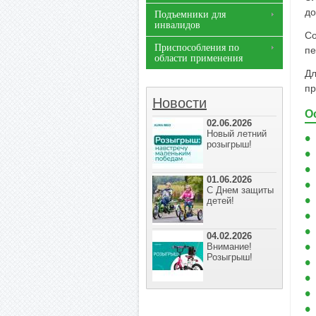
до
Подъемники для
инвалидов
Со
Приспособления по
пе
области применения
Дл
пр
Новости
О
02.06.2026
Новый летний
розыгрыш!
01.06.2026
С Днем защиты
детей!
04.02.2026
Внимание!
Розыгрыш!