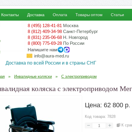
Контакты
Доставка
Оплата
Товары оптом
Статьи
8 (495) 128-41-81
Москва
8 (812) 409-34-98
Санкт-Петербург
8 (831) 235-06-68
Н. Новгород
8 (800) 775-69-28
По России
Напишите нам
!
info@aura-med.ru
Доставка по всей России и в страны СНГ
»
»
ная
Инвалидные коляски
С электроприводом
валидная коляска с электроприводом Ме
Цена:
62 800 р.
Код товара:
7828
К сра