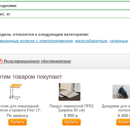
одножки:
ес, кг:
одель относится к следующим категориям:
валидные коляски с электроприводом
,
малогабаритные
,
складные
.
Регистрационное удостоверение
этим товаром покупают
толик для инвалидной
Пандус перекатной ПП01
Дождевик для 
яски и кровати Fest LY-
(ширина 80 см)
коляс
600-119
По запросу
8 900 р.
6 400 