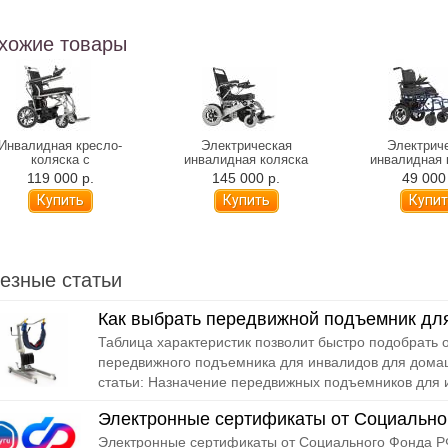
хожие товары
Инвалидная кресло-
Электрическая
Электрич
коляска с
инвалидная коляска
инвалидная 
ктроприводом Ortonica
Ortonica Pulse 640
Ortonica Pu
119 000 р.
145 000 р.
49 000
Pulse 620 (складная)
(складная)
(складн
езные статьи
Как выбрать передвижной подъемник дл
Таблица характеристик позволит быстро подобрать
передвижного подъемника для инвалидов для дома
статьи: Назначение передвижных подъемников для 
Электронные сертификаты от Социально
Электронные сертификаты от Социального Фонда РФ