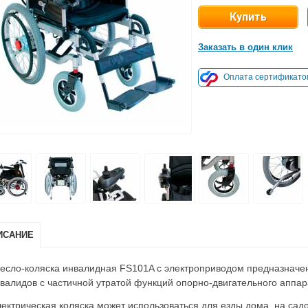
Заказать в один клик
Оплата сертификато
ИСАНИЕ
есло-коляска инвалидная FS101A с электроприводом предназначе
валидов с частичной утратой функций опорно-двигательного аппар
ектрическая коляска может использоваться для езды дома, на садо