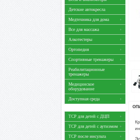
Детские автокресла
Медтехника для дома
Все для массажа
Алкотестеры
Ортопедия
Спортивные тренажеры
Реабилитационные
тренажеры
Медицинское
оборудование
Доступная среда
ОП
ТСР для детей с ДЦП
Кр
ТСР для детей с аутизмом
ин
ТСР после инсульта
Эл