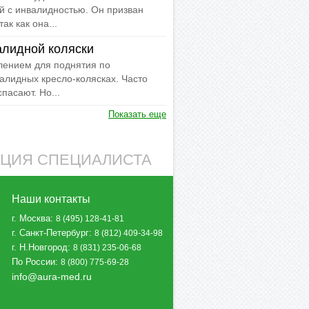
й с инвалидностью. Он призван
ак как она...
алидной коляски
ением для поднятия по
алидных кресло-колясках. Часто
пасают. Но...
Показать еще
АЦИЯ СПЕЦИАЛИСТА
Наши контакты
г. Москва
:
8 (495) 128-41-81
г. Санкт-Петербург
:
8 (812) 409-34-98
г. Н.Новгород
:
8 (831) 235-06-68
По России
:
8 (800) 775-69-28
info@aura-med.ru