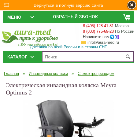
Вернуться в полную версию сайта
ОБРАТНЫЙ ЗВОНОК
МЕНЮ
8 (495) 128-41-81
Москва
8 (800) 775-69-28
По России
Напишите нам
info@aura-med.ru
с 2004 года работаем для Вас!
Доставка по всей России и в страны СНГ
КАТАЛОГ
»
»
Главная
Инвалидные коляски
С электроприводом
Электрическая инвалидная коляска Meyra
Optimus 2