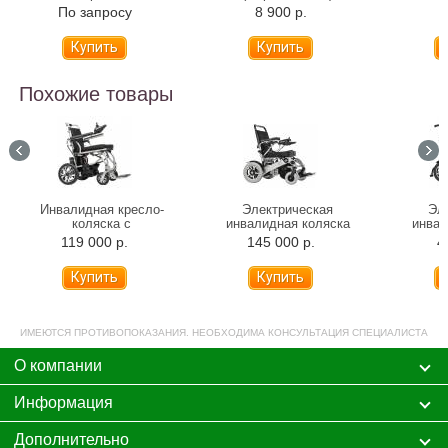
600-119
По запросу
8 900 р.
6
Похожие товары
Инвалидная кресло-
Электрическая
Эл
коляска с
инвалидная коляска
инвал
электроприводом Ortonica
Ortonica Pulse 640
Orto
119 000 р.
145 000 р.
4
Pulse 620 (складная)
(складная)
(
ИМЕЮТСЯ ПРОТИВОПОКАЗАНИЯ. НЕОБХОДИМА КОНСУЛЬТАЦИЯ СПЕЦИАЛИСТА
О компании
Информация
Дополнительно