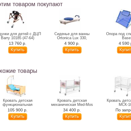
этим товаром покупают
дунки для детей с ДЦП
Сиденье для ванны
Опора под сп
Barry 10185 (47-64)
Ortonica Lux 330,
Base
поворотное (аналог Lux-
13 760 р.
4 900 р.
4 590 
100)
хожие товары
Кровать детская
Кровать детская
Кровать детс
функциональная
механическая Med-Mos
МСК-1
дицинская MET TERNA
Тип 3. Вариант 3.1 DM-
105 900 р.
34 400 р.
По запр
KIDS
0124S-01
Купит