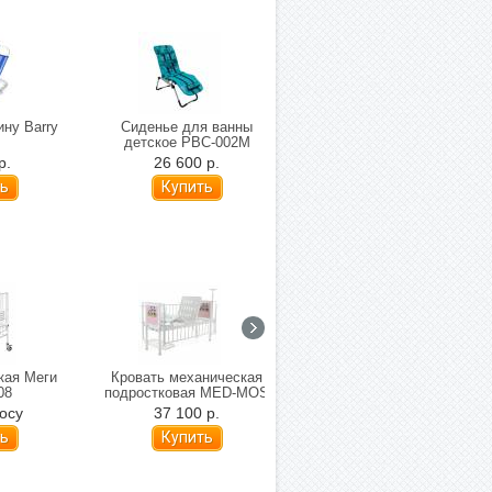
ину Barry
Сиденье для ванны
Ходунки для детей с ДЦП
детское PBC-002M
Barry 10185 (47-64)
р.
26 600 р.
13 760 р.
кая Меги
Кровать механическая
Кровать подростковая
08
подростковая MED-MOS
механическая Med-Mos
DM-2320S01
Тип 4. Вариант 4.1 DM-
осу
37 100 р.
50 100 р.
86 550 р.
3434S01
ь