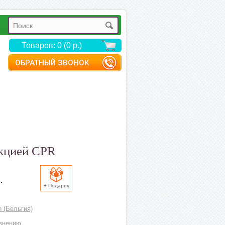
Товаров: 0 (0 р.)
ОБРАТНЫЙ ЗВОНОК
нкцией CPR
.
+ Подарок
n (Бельгия)
внению