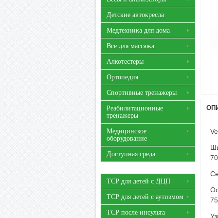
Детские автокресла
Медтехника для дома
Все для массажа
Алкотестеры
Ортопедия
Спортивные тренажеры
ОП
Реабилитационные
тренажеры
Медицинское
Ve
оборудование
Ши
Доступная среда
70
Се
ТСР для детей с ДЦП
Ос
ТСР для детей с аутизмом
75
ТСР после инсульта
Уз