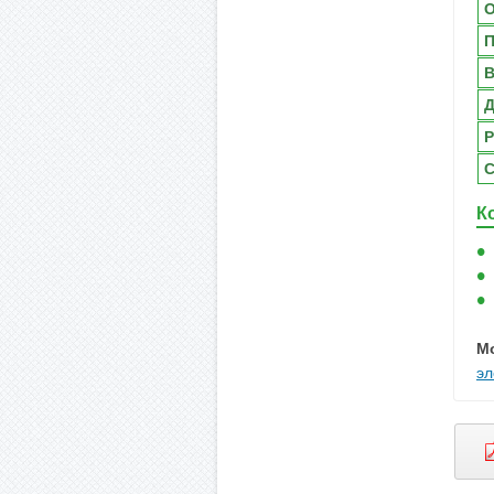
О
В
Д
Р
С
К
М
эл