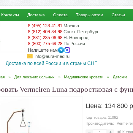
Контакты
Доставка
Оплата
Товары оптом
Статьи
8 (495) 128-41-81
Москва
8 (812) 409-34-98
Санкт-Петербург
8 (831) 235-06-68
Н. Новгород
8 (800) 775-69-28
По России
Напишите нам
!
info@aura-med.ru
Доставка по всей России и в страны СНГ
»
»
»
ная
Для лежачих больных
Медицинские кровати
Детские
овать Vermeiren Luna подростковая с фу
Цена:
134 800 р
Код товара:
11092
Производитель:
Vermeire
К сра