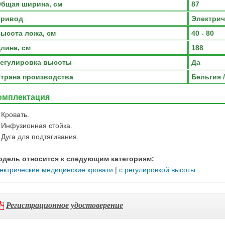
бщая ширина, см
87
Привод
Электрич
ысота ложа, см
40 - 80
лина, см
188
егулировка высоты
Да
трана производства
Бельгия 
омплектация
Кровать.
Инфузионная стойка.
Дуга для подтягивания.
одель относится к следующим категориям:
ектрические медицинские кровати
|
с регулировкой высоты
Регистрационное удостоверение