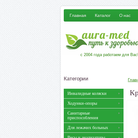
Главная
Каталог
О нас
с 2004 года работаем для Вас
Категории
Глав
Кр
Инвалидные коляски
Ходунки-опоры
Санитарные
приспособления
Для лежачих больных
Весы и анализаторы