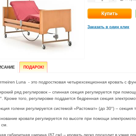
Заказать в один клик
!
ИСАНИЕ
ПОДАРОК
rmeiren Luna - это подростковая четырехсекционная кровать с фу
рокий ряд регулировок – спинная секция регулируется при помощи
°. Кроме того, регулировке поддается бедренная секция электромо
кция голени регулируется системой «Растомат» (до 30°) – секция 
нование кровати регулируется по высоте при помощи электромотор
 см.
кая габаритная ширина (87 см) – кровать легко проходит в узкие п