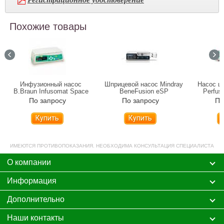
Похожие товары
Инфузионный насос
Шприцевой насос Mindray
Насос ш
B.Braun Infusomat Space
BeneFusion eSP
Perfus
По запросу
По запросу
По
Купить
Купить
ИМЕЮТСЯ ПРОТИВОПОКАЗАНИЯ. НЕОБХОДИМА КОНСУЛЬТАЦИЯ СПЕЦИАЛИСТА
О компании
Информация
Дополнительно
Наши контакты