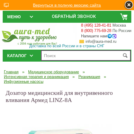
Вернуться в полную версию сайта
ОБРАТНЫЙ ЗВОНОК
МЕНЮ
8 (495) 128-41-81
Москва
8 (800) 775-69-28
По России
Напишите нам
info@aura-med.ru
с 2004 года работаем для Вас!
Доставка по всей России и в страны СНГ
КАТАЛОГ
»
»
Главная
Медицинское оборудование
»
»
Интенсивная терапия и реанимация
Реанимация
Инфузионные насосы
Дозатор медицинский для внутривенного
вливания Армед LINZ-8A