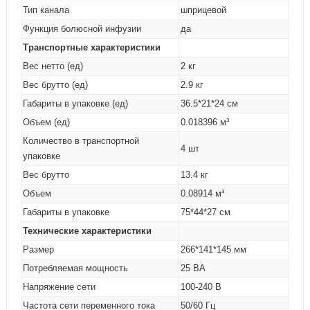
Тип канала
шприцевой
Функция болюсной инфузии
да
Транспортные характеристики
Вес нетто (ед)
2 кг
Вес брутто (ед)
2.9 кг
Габариты в упаковке (ед)
36.5*21*24 см
Объем (ед)
0.018396 м³
Количество в транспортной
4 шт
упаковке
Вес брутто
13.4 кг
Объем
0.08914 м³
Габариты в упаковке
75*44*27 см
Технические характеристики
Размер
266*141*145 мм
Потребляемая мощность
25 ВА
Напряжение сети
100-240 В
Частота сети переменного тока
50/60 Гц