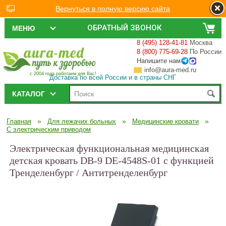
Вернуться в полную версию сайта
ОБРАТНЫЙ ЗВОНОК
МЕНЮ
8 (495) 128-41-81
Москва
8 (800) 775-69-28
По России
Напишите нам
info@aura-med.ru
с 2004 года работаем для Вас!
Доставка по всей России и в страны СНГ
КАТАЛОГ
»
»
»
Главная
Для лежачих больных
Медицинские кровати
С электрическим приводом
Электрическая функциональная медицинская
детская кровать DB-9 DE-4548S-01 с функцией
Тренделенбург / Антитренделенбург