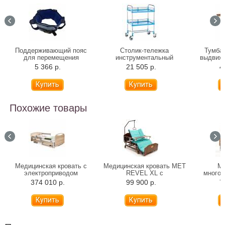
Поддерживающий пояс
Столик-тележка
Тумба 
для перемещения
инструментальный
выдвиж
Альцфикс
Медицинофф F-17(p)
Verme
5 366 р.
21 505 р.
4
04519
Похожие товары
Медицинская кровать с
Медицинская кровать MET
Ме
электроприводом
REVEL XL с
много
Stiegelmeyer Libra Podego
электроприводом,
крова
374 010 р.
99 900 р.
7
деревянные панели
переворотом и туалетом
эле
(120 см)