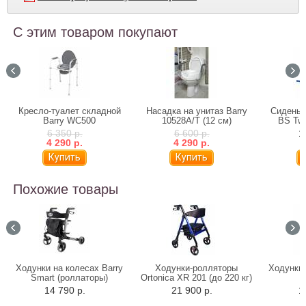
С этим товаром покупают
Кресло-туалет складной
Насадка на унитаз Barry
Сиденье
Barry WC500
10528А/T (12 см)
BS Twi
6 350 р.
6 600 р.
1
4 290 р.
4 290 р.
Похожие товары
Ходунки на колесах Barry
Ходунки-ролляторы
Ходунки-
Smart (роллаторы)
Ortonica XR 201 (до 220 кг)
14 790 р.
21 900 р.
1