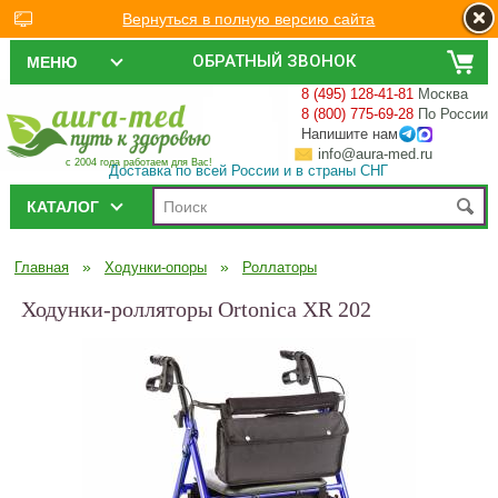
Вернуться в полную версию сайта
ОБРАТНЫЙ ЗВОНОК
МЕНЮ
8 (495) 128-41-81
Москва
8 (800) 775-69-28
По России
Напишите нам
info@aura-med.ru
с 2004 года работаем для Вас!
Доставка по всей России и в страны СНГ
КАТАЛОГ
»
»
Главная
Ходунки-опоры
Роллаторы
Ходунки-ролляторы Ortonica XR 202