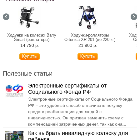
Ходунки на колесах Barry
Ходунки-ролляторы
Ходу
Smart (роллаторы)
Ortonica XR 201 (до 220 кг)
Ort
14 790 р.
21 900 р.
2
Полезные статьи
Электронные сертификаты от
Социального Фонда РФ
Электронные сертификаты от Социального Фонда
РФ – это удобный способ оплачивать покупку
средств реабилитации для людей с
инвалидностью. Он призван заменить схему с
компенсацией затраченных денег, так как она...
Как выбрать инвалидную коляску для
ребенка