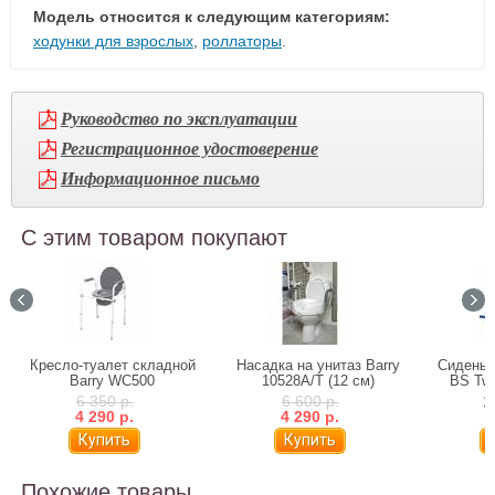
Модель относится к следующим категориям:
ходунки для взрослых
,
роллаторы
.
Руководство по эксплуатации
Регистрационное удостоверение
Информационное письмо
С этим товаром покупают
Кресло-туалет складной
Насадка на унитаз Barry
Сиденье
Barry WC500
10528А/T (12 см)
BS Twi
6 350 р.
6 600 р.
1
4 290 р.
4 290 р.
Похожие товары