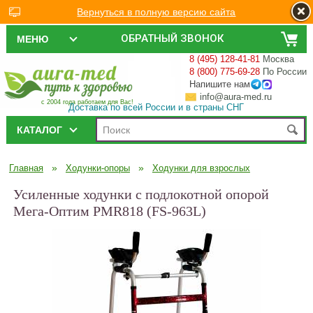
Вернуться в полную версию сайта
ОБРАТНЫЙ ЗВОНОК
МЕНЮ
8 (495) 128-41-81
Москва
8 (800) 775-69-28
По России
Напишите нам
info@aura-med.ru
с 2004 года работаем для Вас!
Доставка по всей России и в страны СНГ
КАТАЛОГ
»
»
Главная
Ходунки-опоры
Ходунки для взрослых
Усиленные ходунки с подлокотной опорой
Мега-Оптим PMR818 (FS-963L)