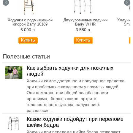
Ходунки с подмышечной
Двухуровневые ходунки
Ходунки 
опорой Barry 10189
Barry W HR
Smar
6 090 р.
3 580 р.
1
Полезные статьи
Как выбрать ходунки для пожилых
людей
Ходунки самое доступное и популярное средство
при проблемах с хождением у пожилых людей.
Они помогают при общей ослабленности
организма, болях в спине, артрите
голеностопного сустава, нарушениях
равновесия...
Какие ходунки подойдут при переломе
шейки бедра
Ходунки при переломе шейки бедра позволяют