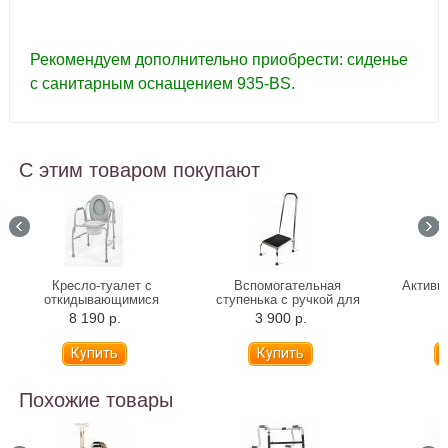
Рекомендуем дополнительно приобрести:
сиденье
с санитарным оснащением 935-BS.
С этим товаром покупают
Кресло-туалет с
Вспомогательная
Активн
откидывающимися
ступенька с ручкой для
поручнями Barry 10583
ванны 10222H
8 190 р.
3 900 р.
1
Похожие товары