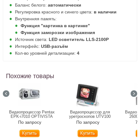
Баланс белого:
автоматически
Регулировка красного и синего цвета:
в наличии
Внутренняя память:
Функция "картинка в картинке"
Функция заморозки изображения
Источник света:
LED осветитель LLS-2100P
Интерфейс:
USB-разъём
Кол-во уровней детализации:
4
Похожие товары
Видеопроцессор Pentax
Видеопроцессор для
Видеоц
EPK-i7010 OPTIVISTA
уретроскопов UTV100
2600F
По запросу
По запросу
78
Купить
Купить