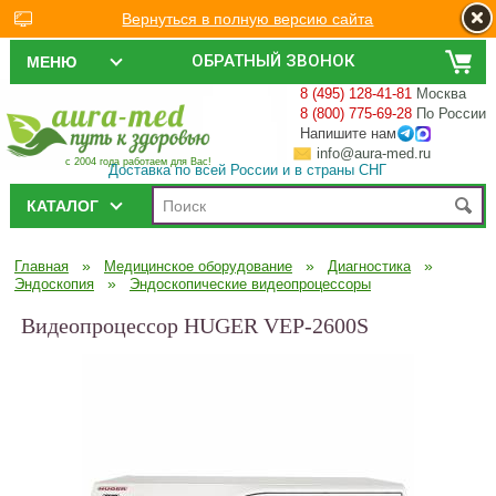
Вернуться в полную версию сайта
ОБРАТНЫЙ ЗВОНОК
МЕНЮ
8 (495) 128-41-81
Москва
8 (800) 775-69-28
По России
Напишите нам
info@aura-med.ru
с 2004 года работаем для Вас!
Доставка по всей России и в страны СНГ
КАТАЛОГ
»
»
»
Главная
Медицинское оборудование
Диагностика
»
Эндоскопия
Эндоскопические видеопроцессоры
Видеопроцессор HUGER VEP-2600S