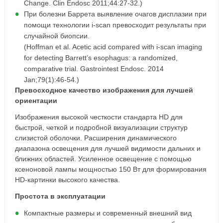
Change. Clin Endosc 2011;44:27-32.)
При болезни Баррета выявление очагов дисплазии при
помощи технологии i-scan превосходит результаты при
случайной биопсии.
(Hoffman et al. Acetic acid compared with i-scan imaging
for detecting Barrett’s esophagus: a randomized,
comparative trial. Gastrointest Endosc. 2014
Jan;79(1):46-54.)
Превосходное качество изображения для лучшей
ориентации
Изображения высокой честкости стандарта HD для
быстрой, четкой и подробной визуализации структур
слизистой оболочки. Расширения динамического
диапазона освещения для лучшей видимости дальних и
ближних областей. Усиленное освещение с помощью
ксеноновой лампы мощностью 150 Вт для формирования
HD-картинки высокого качества.
Простота в эксплуатации
Компактные размеры и современный внешний вид