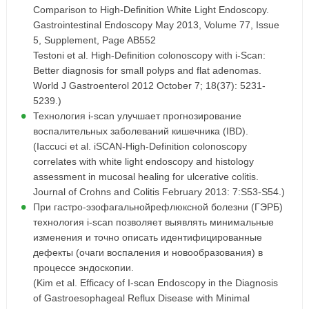
Comparison to High-Definition White Light Endoscopy.
Gastrointestinal Endoscopy May 2013, Volume 77, Issue
5, Supplement, Page AB552
Testoni et al. High-Definition colonoscopy with i-Scan:
Better diagnosis for small polyps and flat adenomas.
World J Gastroenterol 2012 October 7; 18(37): 5231-
5239.)
Технология i-scan улучшает прогнозирование
воспалительных заболеваний кишечника (IBD).
(Iaccuci et al. iSCAN-High-Definition colonoscopy
correlates with white light endoscopy and histology
assessment in mucosal healing for ulcerative colitis.
Journal of Crohns and Colitis February 2013: 7:S53-S54.)
При гастро-эзофагальнойрефлюксной болезни (ГЭРБ)
технология i-scan позволяет выявлять минимальные
изменения и точно описать идентифицированные
дефекты (очаги воспаления и новообразования) в
процессе эндоскопии.
(Kim et al. Efficacy of I-scan Endoscopy in the Diagnosis
of Gastroesophageal Reflux Disease with Minimal