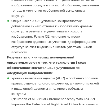
изменениями цвета. Режим ТЕ: увеличение четкости
изображения сосудов и слизистой оболочки, изменение
тона для уточнения особенностей выявленных
структур.
Опция i-scan 3 СE (усиление контрастности):
добавление синего оттенка к изображению краевых
структур, в результате увеличивается яркость
изображения. Режим СЕ: усиление четкости
изображения вдавленных участков, дифференциация
структур за счет выделения цветом участков низкой
плотности.
Результаты клинических исследований
свидетельствуют о том, что технология i-scan
обеспечивает значительные улучшения по
следующим направлениям:
Уровень выявления аденом (ADR) – особенно полипов
правых отделов толстого кишечника, а именно: плоской
и вдавленной аденомы и полипов с зубчатым
контуром.
(Neumann et al. Virtual Chromoendoscopy With I-SCAN
Improves the Detection of Right Sided Colon Adenomas in