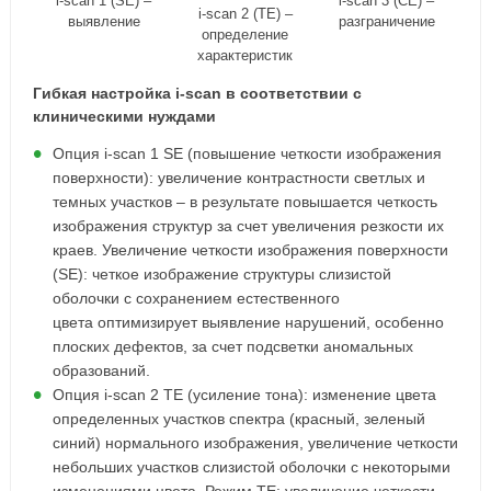
i-scan 1 (SE) –
i-scan 3 (CE) –
i-scan 2 (TE) –
выявление
разграничение
определение
характеристик
Гибкая настройка i-scan в соответствии с
клиническими нуждами
Опция i-scan 1 SE (повышение четкости изображения
поверхности): увеличение контрастности светлых и
темных участков – в результате повышается четкость
изображения структур за счет увеличения резкости их
краев. Увеличение четкости изображения поверхности
(SE): четкое изображение структуры слизистой
оболочки с сохранением естественного
цвета оптимизирует выявление нарушений, особенно
плоских дефектов, за счет подсветки аномальных
образований.
Опция i-scan 2 ТE (усиление тона): изменение цвета
определенных участков спектра (красный, зеленый
синий) нормального изображения, увеличение четкости
небольших участков слизистой оболочки с некоторыми