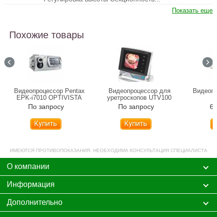
Показать еще
Похожие товары
Видеопроцессор Pentax
Видеопроцессор для
Видеоп
EPK-i7010 OPTIVISTA
уретроскопов UTV100
V
По запросу
По запросу
68
Купить
Купить
ИМЕЮТСЯ ПРОТИВОПОКАЗАНИЯ. НЕОБХОДИМА КОНСУЛЬТАЦИЯ СПЕЦИАЛИСТА
О компании
Информация
Дополнительно