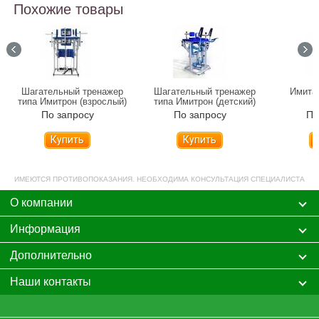
Похожие товары
Шагательный тренажер
Шагательный тренажер
Имита
типа Имитрон (взрослый)
типа Имитрон (детский)
По запросу
По запросу
По
Купить
Купить
ИМЕЮТСЯ ПРОТИВОПОКАЗАНИЯ. НЕОБХОДИМА КОНСУЛЬТАЦИЯ СПЕЦИАЛИСТА
О компании
Информация
Дополнительно
Наши контакты