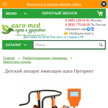
Вернуться в полную версию сайта
ОБРАТНЫЙ ЗВОНОК
МЕНЮ
8 (495) 128-41-81
Москва
8 (800) 775-69-28
По России
Напишите нам
info@aura-med.ru
с 2004 года работаем для Вас!
Доставка по всей России и в страны СНГ
КАТАЛОГ
»
»
Главная
Реабилитационные тренажеры
Имитаторы ходьбы
Детский аппарат имитации шага Орторент