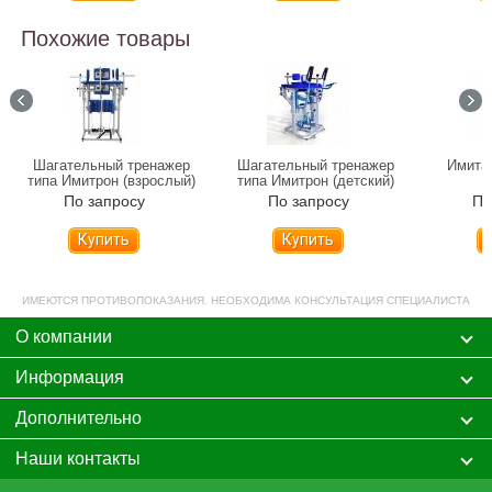
Похожие товары
Шагательный тренажер
Шагательный тренажер
Имита
типа Имитрон (взрослый)
типа Имитрон (детский)
По запросу
По запросу
По
Купить
Купить
ИМЕЮТСЯ ПРОТИВОПОКАЗАНИЯ. НЕОБХОДИМА КОНСУЛЬТАЦИЯ СПЕЦИАЛИСТА
О компании
Информация
Дополнительно
Наши контакты