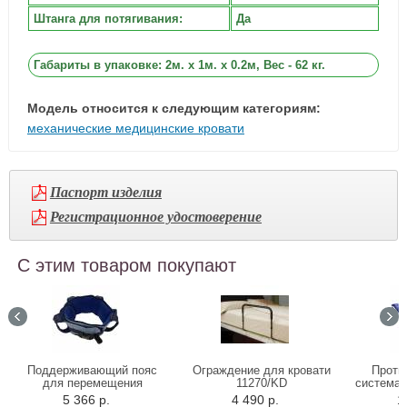
Штанга для потягивания:
Да
Габариты в упаковке: 2м. x 1м. x 0.2м, Вес - 62 кг.
Модель относится к следующим категориям:
механические медицинские кровати
Паспорт изделия
Регистрационное удостоверение
С этим товаром покупают
Поддерживающий пояс
Ограждение для кровати
Проти
для перемещения
11270/KD
система 
Альцфикс
5 366 р.
4 490 р.
1