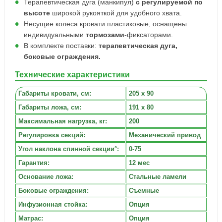
Терапевтическая дуга (манкипул)
с регулируемой по
высоте
широкой рукояткой для удобного хвата.
Несущие колеса кровати пластиковые, оснащены
индивидуальными
тормозами
-фиксаторами.
В комплекте поставки:
терапевтическая дуга,
боковые ограждения.
Технические характеристики
Габариты кровати, cм:
205 х 90
Габариты ложа, см:
191 х 80
Максимальная нагрузка, кг:
200
Регулировка секций:
Механический привод
Угол наклона спинной секции°:
0-75
Гарантия:
12 мес
Основание ложа:
Стальные ламели
Боковые ограждения:
Съемные
Инфузионная стойка:
Опция
Матрас:
Опция