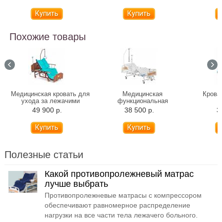
Похожие товары
Медицинская кровать для
Медицинская
Крова
ухода за лежачими
функциональная
больными с туалетом и
механическая кровать
49 900 р.
38 500 р.
3
матрасом MET REMEKS
Армед РС105-Б
Полезные статьи
Какой противопролежневый матрас
лучше выбрать
Противопролежневые матрасы с компрессором
обеспечивают равномерное распределение
нагрузки на все части тела лежачего больного.