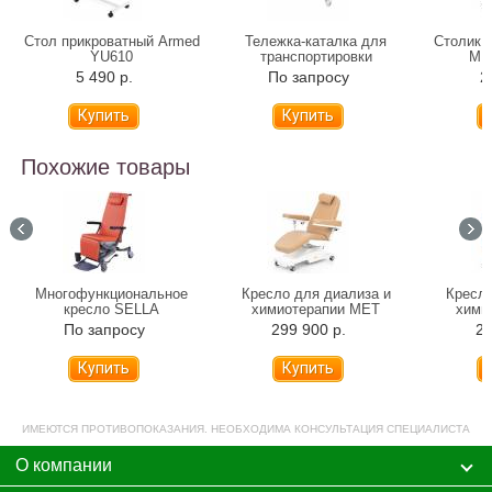
Стол прикроватный Armed
Тележка-каталка для
Столик 
YU610
транспортировки
МЕ
пациентов Медицинофф E-
допо
5 490 р.
По запросу
2
2 05998
ко
Похожие товары
Многофункциональное
Кресло для диализа и
Кресло
кресло SELLA
химиотерапии МЕТ
хими
МРК-120
По запросу
299 900 р.
29
Купить
ИМЕЮТСЯ ПРОТИВОПОКАЗАНИЯ. НЕОБХОДИМА КОНСУЛЬТАЦИЯ СПЕЦИАЛИСТА
О компании