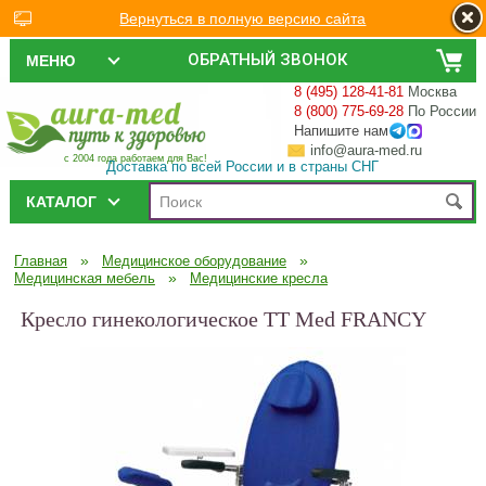
Вернуться в полную версию сайта
ОБРАТНЫЙ ЗВОНОК
МЕНЮ
8 (495) 128-41-81
Москва
8 (800) 775-69-28
По России
Напишите нам
info@aura-med.ru
с 2004 года работаем для Вас!
Доставка по всей России и в страны СНГ
КАТАЛОГ
»
»
Главная
Медицинское оборудование
»
Медицинская мебель
Медицинские кресла
Кресло гинекологическое TT Med FRANCY