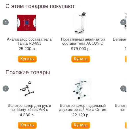
С этим товаром покупают
Анализатор состава тела
Портативный анализатор
Беговая 
Tanita RD-953
состава тела ACCUNIQ
BC300
25 200 р.
979 000 р.
12
Похожие товары
Велотренажер для рук и
Велотренажер педальный
Велотре
ног Barry 24398/P/R с
двухмоторный Мега-Оптим
ног 
шагомером
HSM-20CE
4 830 р.
22 120 р.
3