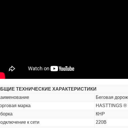
БЩИЕ ТЕХНИЧЕСКИЕ ХАРАКТЕРИСТИКИ
аименование
Беговая дорож
орговая марка
HASTTINGS ®
борка
КНР
одключение к сети
220В