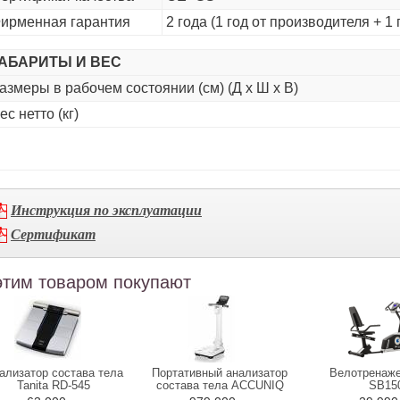
ирменная гарантия
2 года (1 год от производителя + 1
АБАРИТЫ И ВЕС
азмеры в рабочем состоянии (см) (Д х Ш х В)
ес нетто (кг)
Инструкция по эксплуатации
Сертификат
этим товаром покупают
ализатор состава тела
Портативный анализатор
Велотренаже
Tanita RD-545
состава тела ACCUNIQ
SB15
BC300