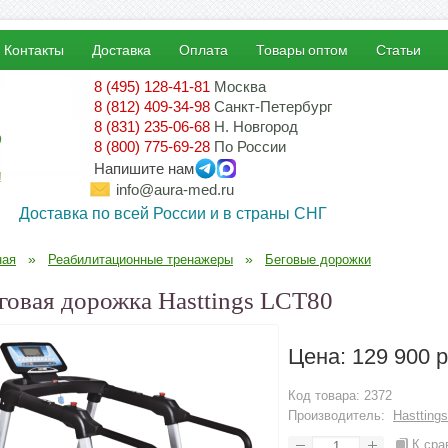
Контакты
Доставка
Оплата
Товары оптом
Статьи
8 (495) 128-41-81
Москва
8 (812) 409-34-98
Санкт-Петербург
8 (831) 235-06-68
Н. Новгород
8 (800) 775-69-28
По России
Напишите нам
!
info@aura-med.ru
Доставка по всей России и в страны СНГ
»
»
ная
Реабилитационные тренажеры
Беговые дорожки
говая дорожка Hasttings LCT80
Цена:
129 900 р
Код товара:
2372
Производитель:
Hastting
К сра