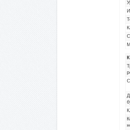
У
И
Т
К
С
М
Т
р
С
Д
б
К
К
н