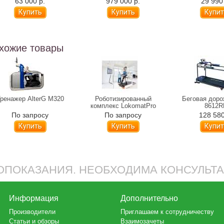
63 000 р.
979 000 р.
29 990
хожие товары
ренажер AlterG M320
Роботизированный
Беговая дор
комплекс LokomatPro
8612R
По запросу
По запросу
128 580
Купить
Купить
ПОКАЗАНИЯ. НЕОБХОДИМА КОНСУЛЬТ
Информация
Дополнительно
Производители
Приглашаем к сотрудничеству
Статьи и обзоры
Взаимозачеты