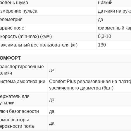
ровень шума
низкий
змерение пульса
датчики на рук
елеметрия
да
ардио пояс
фирменный кар
корость (min-max) (км/ч)
0,3-10
аксимальный вес пользователя (кг)
130
КОМФОРТ
ранспортировочные
да
олики
истема амортизации
Comfort Plus реализованная на плат
увеличенного диаметра (6шт)
ержатель для
да
утылки
люч безопасности
да
омпенсаторы
да
еровности пола