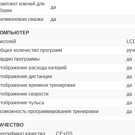
омплект ключей для
да
борки
иликоновая смазка
да
КОМПЬЮТЕР
исплей
LCD
бщее количество программ
руч
ардио программы
да
тображение расхода калорий
да
тображение дистанции
да
тображение времени тренировки
да
тображение скорости
да
тображение пульса
да
озможность программирования тренировки
да
КАЧЕСТВО
ертификат качества
CE+GS