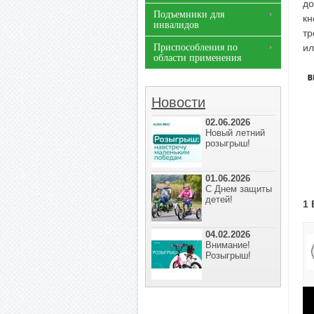
до
Подъемники для
кн
инвалидов
тр
Приспособления по
ил
области применения
Новости
02.06.2026
Новый летний
розыгрыш!
01.06.2026
С Днем защиты
детей!
1 
04.02.2026
Внимание!
Розыгрыш!