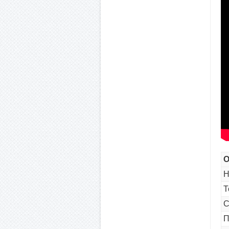
О
Н
Т
С
П