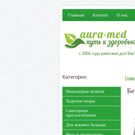
Главная
Каталог
О нас
с 2004 года работаем для Вас
Категории
Глав
Бе
Инвалидные коляски
Ходунки-опоры
Санитарные
приспособления
Для лежачих больных
Весы и анализаторы