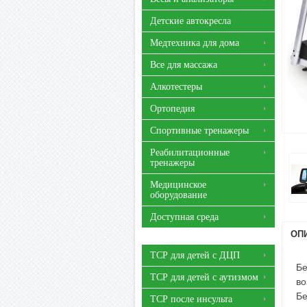
Детские автокресла
Медтехника для дома
Все для массажа
Алкотестеры
Ортопедия
Спортивные тренажеры
Реабилитационные
тренажеры
Медицинское
оборудование
Доступная среда
ОП
ТСР для детей с ДЦП
Бе
ТСР для детей с аутизмом
во
Бе
ТСР после инсульта