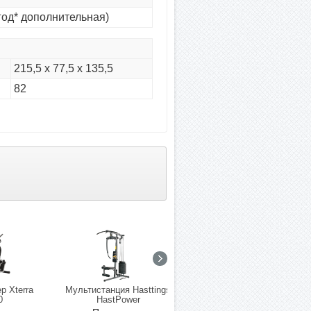
 год* дополнительная)
215,5 х 77,5 х 135,5
82
р Xterra
Мультистанция Hasttings
Гиперэкстензия наклонная
0
HastPower
45 градусов UFC