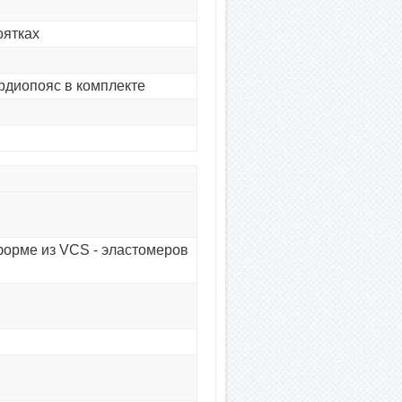
оятках
диопояс в комплекте
форме из VCS - эластомеров