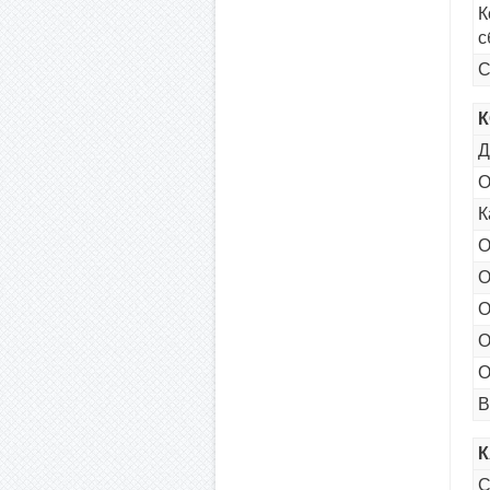
К
с
С
Д
О
К
О
О
О
О
О
В
С