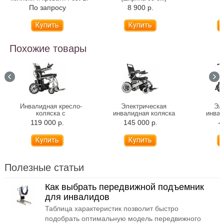
600-119
По запросу
8 900 р.
6
Похожие товары
Инвалидная кресло-
Электрическая
Эл
коляска с
инвалидная коляска
инвал
электроприводом Ortonica
Ortonica Pulse 640
Orto
119 000 р.
145 000 р.
4
Pulse 620 (складная)
(складная)
(
Полезные статьи
Как выбрать передвижной подъемник
для инвалидов
Таблица характеристик позволит быстро
подобрать оптимальную модель передвижного