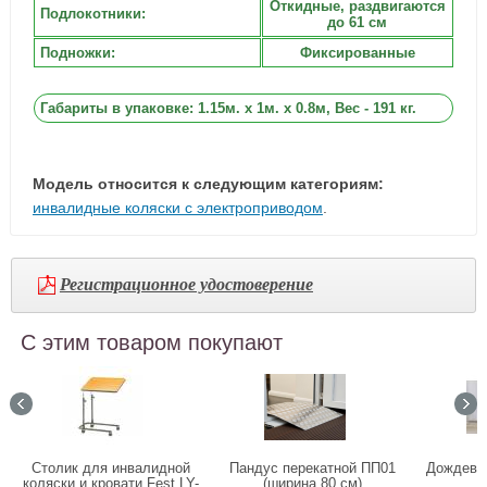
Откидные, раздвигаются
Подлокотники:
до 61 см
Подножки:
Фиксированные
Габариты в упаковке: 1.15м. x 1м. x 0.8м, Вес - 191 кг.
Модель относится к следующим категориям:
инвалидные коляски с электроприводом
.
Регистрационное удостоверение
С этим товаром покупают
Столик для инвалидной
Пандус перекатной ПП01
Дождеви
коляски и кровати Fest LY-
(ширина 80 см)