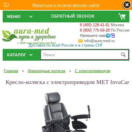
Вернуться в полную версию сайта
ОБРАТНЫЙ ЗВОНОК
МЕНЮ
8 (495) 128-41-81
Москва
8 (800) 775-69-28
По России
Напишите нам
info@aura-med.ru
с 2004 года работаем для Вас!
Доставка по всей России и в страны СНГ
КАТАЛОГ
»
»
Главная
Инвалидные коляски
С электроприводом
Кресло-коляска с электроприводом MET InvaCar