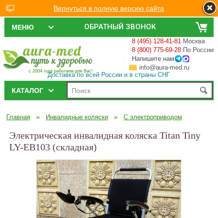
Вернуться в полную версию сайта
ОБРАТНЫЙ ЗВОНОК
МЕНЮ
8 (495) 128-41-81
Москва
8 (800) 775-69-28
По России
Напишите нам
info@aura-med.ru
с 2004 года работаем для Вас!
Доставка по всей России и в страны СНГ
КАТАЛОГ
»
»
Главная
Инвалидные коляски
С электроприводом
Электрическая инвалидная коляска Titan Tiny
LY-EB103 (складная)