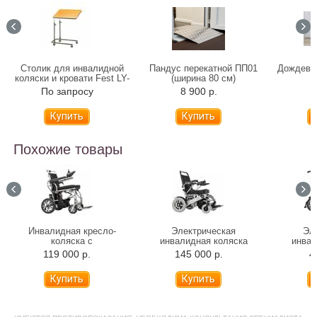
Столик для инвалидной
Пандус перекатной ПП01
Дождеви
коляски и кровати Fest LY-
(ширина 80 см)
600-119
По запросу
8 900 р.
6
Похожие товары
Инвалидная кресло-
Электрическая
Эл
коляска с
инвалидная коляска
инвал
электроприводом Ortonica
Ortonica Pulse 640
Orto
119 000 р.
145 000 р.
4
Pulse 620 (складная)
(складная)
(