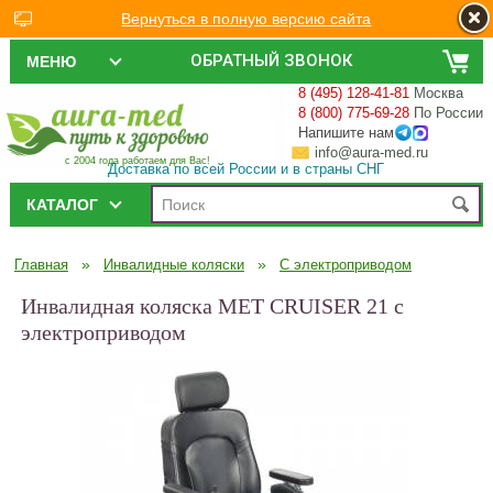
Вернуться в полную версию сайта
ОБРАТНЫЙ ЗВОНОК
МЕНЮ
8 (495) 128-41-81
Москва
8 (800) 775-69-28
По России
Напишите нам
info@aura-med.ru
с 2004 года работаем для Вас!
Доставка по всей России и в страны СНГ
КАТАЛОГ
»
»
Главная
Инвалидные коляски
С электроприводом
Инвалидная коляска MET CRUISER 21 с
электроприводом