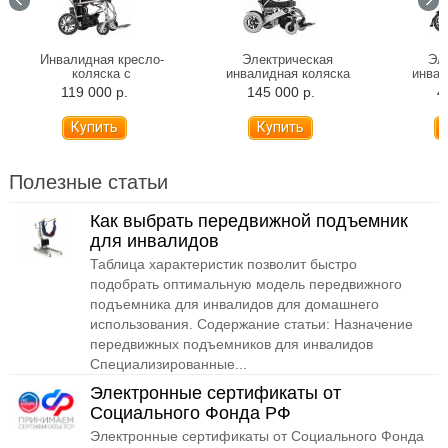
Инвалидная кресло-
Электрическая
Эл
коляска с
инвалидная коляска
инвал
электроприводом Ortonica
Ortonica Pulse 640
Orto
119 000 р.
145 000 р.
4
Pulse 620 (складная)
(складная)
(
Полезные статьи
Как выбрать передвижной подъемник
для инвалидов
Таблица характеристик позволит быстро
подобрать оптимальную модель передвижного
подъемника для инвалидов для домашнего
использования. Содержание статьи: Назначение
передвижных подъемников для инвалидов
Специализированные...
Электронные сертификаты от
Социального Фонда РФ
Электронные сертификаты от Социального Фонда