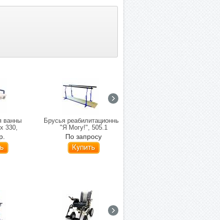
я ванны
Брусья реабилитационные
Кресло-стул с санитарным
x 330,
"Я Могу!", 505.1
оснащением Firefly
алог Lux-
GottaGo
р.
По запросу
168 563 р.