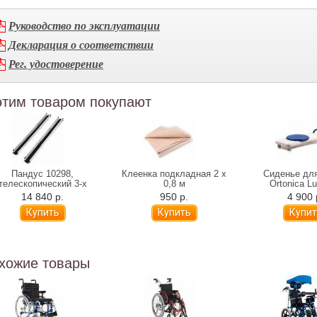
Руководство по эксплуатации
Декларация о соответствии
Рег. удостоверение
этим товаром покупают
Пандус 10298,
Клеенка подкладная 2 х
Сиденье дл
телескопический 3-х
0,8 м
Ortonica Lu
секционный, 150 см
поворотное (ан
14 840 р.
950 р.
4 900 
100)
хожие товары