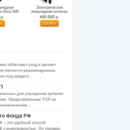
алидная
Электрическая
Детская инвалидная
a Olvia 400
инвалидная коляска
коляска Ottobock Авангард
апюшоном и
Invacare Kite в
Тин активного типа (Teen 2)
 р.
490 000 р.
217 700 р.
ом)
расширенной
комплектации (подъемник
сиденья)
иях облегчают уход и делают
ие является рекомендуемым,
о под каждого...
ЦП
наченных для упрощения купания
виях. Представленные ТСР не
гигиенические...
го Фонда РФ
 – это удобный способ
й с инвалидностью. Он призван