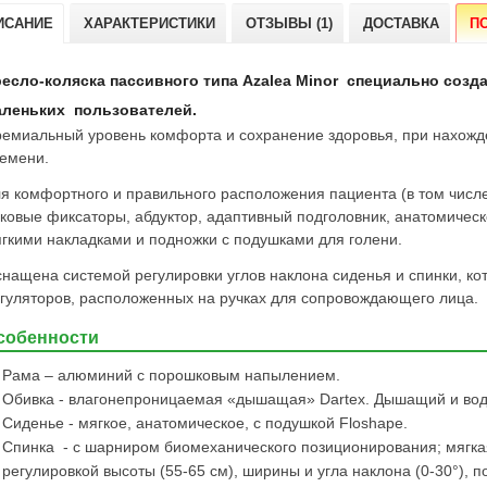
ИСАНИЕ
ХАРАКТЕРИСТИКИ
ОТЗЫВЫ (1)
ДОСТАВКА
П
есло-коляска пассивного типа Azalea Minor специально
созд
аленьких пользователей.
емиальный уровень комфорта и сохранение здоровья, при нахожде
емени.
я комфортного и правильного расположения пациента (в том числ
ковые фиксаторы, абдуктор, адаптивный подголовник, анатомическ
гкими накладками и подножки с подушками для голени.
нащена системой регулировки углов наклона сиденья и спинки, к
гуляторов, расположенных на ручках для сопровождающего лица.
собенности
Рама – алюминий с порошковым напылением.
Обивка - влагонепроницаемая «дышащая» Dartex. Дышащий и во
Сиденье - мягкое, анатомическое, с подушкой Floshape.
Cпинка - с шарниром биомеханического позиционирования; мягкая
регулировкой высоты (55-65 см), ширины и угла наклона (0-30°), 