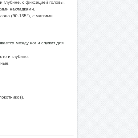
и глубине, с фиксацией головы.
кими накладками.
лона (90-135°), с мягкими
вается между ног и служит для
те и глубине.
тные.
локотников).