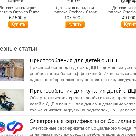
Детская инвалидная
Детская инвалидная
Детская инв
оляска Ortonica Puma
коляска Ottobock Старт
коляска Ortonic
(Tiger, Leo)
Юниор (от 13,5 кг)
(Olvia 20 с к
62 500 р.
107 500 р.
49 000
столик
езные статьи
Приспособления для детей с ДЦП
Приспособления для детей с ДЦП в домашних услов
реабилитацию более эффективной. Их использован
однако подбор должен осуществляться индивидуальн
Приспособления для купания детей с Д
Обзор технических средств реабилитации, предназ
детей с ДЦП в ванне и под душем в домашних усло
только снижают нагрузку на родителей, но и делают 
Электронные сертификаты от Социально
Электронные сертификаты от Социального Фонда РФ
оплачивать покупку средств реабилитации для люде