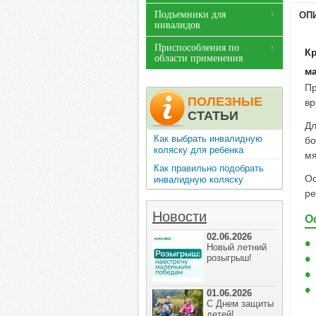
Подъемники для
ОП
инвалидов
Приспособления по
Кр
области применения
м
Пр
ПОЛЕЗНЫЕ
вр
СТАТЬИ
Дл
Как выбрать инвалидную
бо
коляску для ребенка
мя
Как правильно подобрать
Ос
инвалидную коляску
ре
Новости
О
02.06.2026
Новый летний
розыгрыш!
01.06.2026
С Днем защиты
детей!