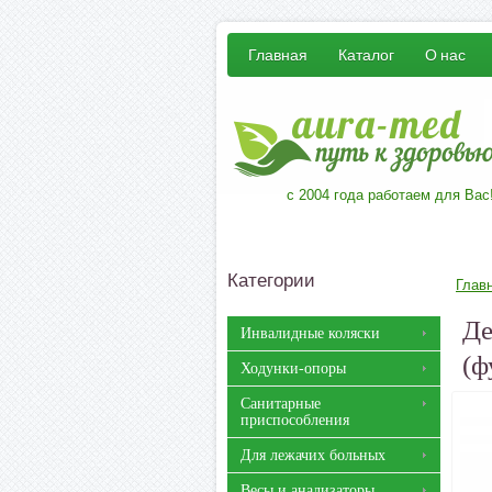
Главная
Каталог
О нас
с 2004 года работаем для Вас
Категории
Глав
Де
Инвалидные коляски
(ф
Ходунки-опоры
Санитарные
приспособления
Для лежачих больных
Весы и анализаторы