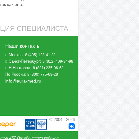
ак как она...
АЦИЯ СПЕЦИАЛИСТА
Наши контакты
г. Москва
:
8 (495) 128-41-81
г. Санкт-Петербург
:
8 (812) 409-34-98
г. Н.Новгород
:
8 (831) 235-06-68
По России
:
8 (800) 775-69-28
info@aura-med.ru
© 2004 - 2026
тьи 437 Гражданского кодекса