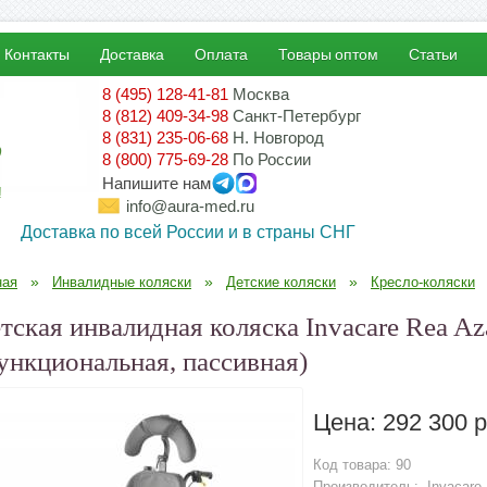
Контакты
Доставка
Оплата
Товары оптом
Статьи
8 (495) 128-41-81
Москва
8 (812) 409-34-98
Санкт-Петербург
8 (831) 235-06-68
Н. Новгород
8 (800) 775-69-28
По России
Напишите нам
!
info@aura-med.ru
Доставка по всей России и в страны СНГ
»
»
»
ная
Инвалидные коляски
Детские коляски
Кресло-коляски
тская инвалидная коляска Invacare Rea Az
ункциональная, пассивная)
Цена:
292 300 р
Код товара:
90
Производитель:
Invacare