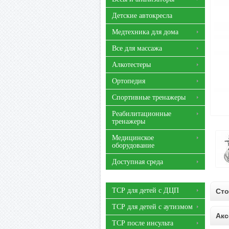
Детские автокресла
Медтехника для дома
Все для массажа
Алкотестеры
Ортопедия
Спортивные тренажеры
Реабилитационные
тренажеры
Медицинское
оборудование
Доступная среда
ТСР для детей с ДЦП
Ст
ТСР для детей с аутизмом
Акс
ТСР после инсульта