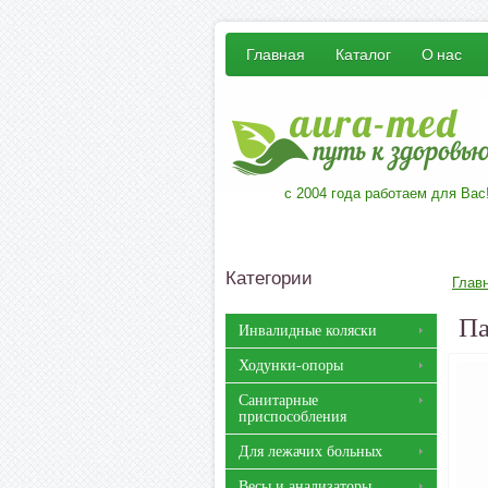
Главная
Каталог
О нас
с 2004 года работаем для Вас
Категории
Глав
Па
Инвалидные коляски
Ходунки-опоры
Санитарные
приспособления
Для лежачих больных
Весы и анализаторы