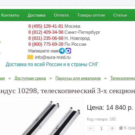
Контакты
Доставка
Оплата
Товары оптом
Статьи
8 (495) 128-41-81
Москва
8 (812) 409-34-98
Санкт-Петербург
8 (831) 235-06-68
Н. Новгород
8 (800) 775-69-28
По России
Напишите нам
!
info@aura-med.ru
Доставка по всей России и в страны СНГ
»
»
»
ная
Доступная среда
Пандусы для инвалидов
Телескопиче
ндус 10298, телескопический 3-х секцион
Цена:
14 840 р.
Код товара:
182
К сра