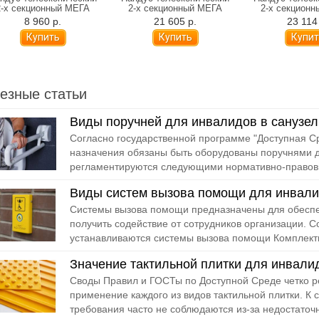
2-х секционный МЕГА
2-х секционный МЕГА
2-х секцион
2ПТ1-90 см
2ПТ1-270 см
2ПТ1-30
8 960 р.
21 605 р.
23 114
Купить
езные статьи
Виды поручней для инвалидов в санузел
Согласно государственной программе "Доступная С
назначения обязаны быть оборудованы поручнями д
регламентируются следующими нормативно-правовы
Виды систем вызова помощи для инвал
Системы вызова помощи предназначены для обесп
получить содействие от сотрудников организации. С
устанавливаются системы вызова помощи Комплектн
Значение тактильной плитки для инвали
Своды Правил и ГОСТы по Доступной Среде четко р
применение каждого из видов тактильной плитки. К
требования часто не соблюдаются из-за недостаточн