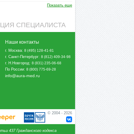
Показать еще
АЦИЯ СПЕЦИАЛИСТА
Наши контакты
г. Москва
:
8 (495) 128-41-81
г. Санкт-Петербург
:
8 (812) 409-34-98
г. Н.Новгород
:
8 (831) 235-06-68
По России
:
8 (800) 775-69-28
info@aura-med.ru
© 2004 - 2026
тьи 437 Гражданского кодекса