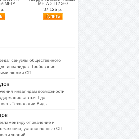
ный МЕГА
МЕГА 3ПТ2-360
2-х секционный МЕГА
0 см
перфорация
2ПТ1-180 см
 р.
37 125 р.
14 464 р.
реда" санузлы общественного
ля инвалидов. Требования
ми актами СП...
идов
ечения инвалидам возможности
одержание статьи: Где
ость Технологии Виды...
дов
егламентируют значение и
 сожалению, установленные СП
ости знаний...