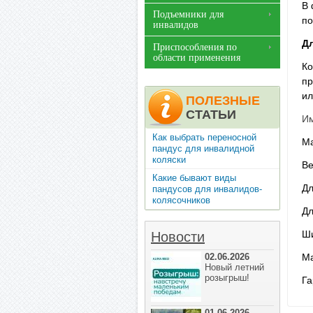
В 
Подъемники для
по
инвалидов
Дл
Приспособления по
области применения
Ко
пр
ил
ПОЛЕЗНЫЕ
СТАТЬИ
Им
Как выбрать переносной
Ма
пандус для инвалидной
коляски
Ве
Какие бывают виды
Дл
пандусов для инвалидов-
колясочников
Дл
Ши
Новости
02.06.2026
Ма
Новый летний
розыгрыш!
Га
01.06.2026