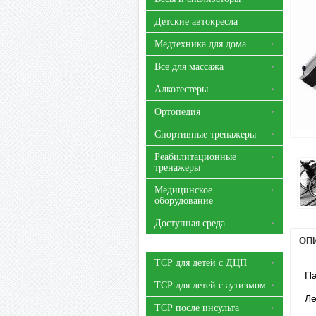
Детские автокресла
Медтехника для дома
Все для массажа
Алкотестеры
Ортопедия
Спортивные тренажеры
Реабилитационные
тренажеры
Медицинское
оборудование
Доступная среда
ОП
ТСР для детей с ДЦП
Па
ТСР для детей с аутизмом
Ле
ТСР после инсульта