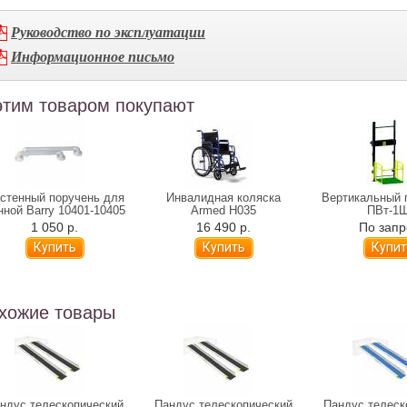
Руководство по эксплуатации
Информационное письмо
этим товаром покупают
стенный поручень для
Инвалидная коляска
Вертикальный 
нной Barry 10401-10405
Armed H035
ПВт-1
(31-81 см)
1300x3000
1 050 р.
16 490 р.
По запр
хожие товары
ндус телескопический
Пандус телескопический
Пандус телеск