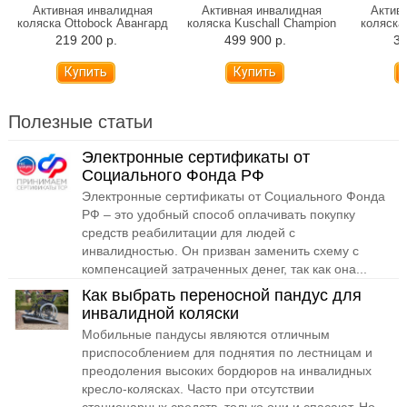
Активная инвалидная
Активная инвалидная
Актив
коляска Ottobock Авангард
коляска Kuschall Champion
коляска 
4 (DV, DS)
219 200 р.
499 900 р.
38
Полезные статьи
Электронные сертификаты от
Социального Фонда РФ
Электронные сертификаты от Социального Фонда
РФ – это удобный способ оплачивать покупку
средств реабилитации для людей с
инвалидностью. Он призван заменить схему с
компенсацией затраченных денег, так как она...
Как выбрать переносной пандус для
инвалидной коляски
Мобильные пандусы являются отличным
приспособлением для поднятия по лестницам и
преодоления высоких бордюров на инвалидных
кресло-колясках. Часто при отсутствии