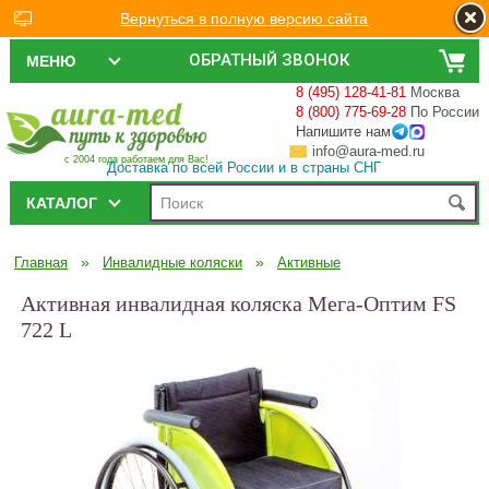
Вернуться в полную версию сайта
ОБРАТНЫЙ ЗВОНОК
МЕНЮ
8 (495) 128-41-81
Москва
8 (800) 775-69-28
По России
Напишите нам
info@aura-med.ru
с 2004 года работаем для Вас!
Доставка по всей России и в страны СНГ
КАТАЛОГ
»
»
Главная
Инвалидные коляски
Активные
Активная инвалидная коляска Мега-Оптим FS
722 L