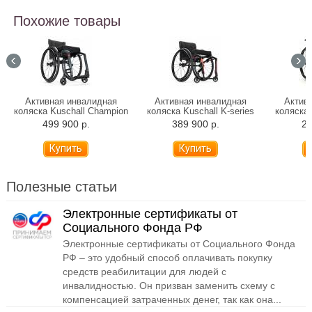
Похожие товары
Активная инвалидная
Активная инвалидная
Актив
коляска Kuschall Champion
коляска Kuschall K-series
коляска 
(от 7,7 кг)
499 900 р.
389 900 р.
28
Полезные статьи
Электронные сертификаты от
Социального Фонда РФ
Электронные сертификаты от Социального Фонда
РФ – это удобный способ оплачивать покупку
средств реабилитации для людей с
инвалидностью. Он призван заменить схему с
компенсацией затраченных денег, так как она...