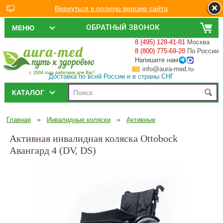
Вернуться в полную версию сайта
ОБРАТНЫЙ ЗВОНОК
МЕНЮ
8 (495) 128-41-81
Москва
8 (800) 775-69-28
По России
Напишите нам
info@aura-med.ru
с 2004 года работаем для Вас!
Доставка по всей России и в страны СНГ
КАТАЛОГ
»
»
Главная
Инвалидные коляски
Активные
Активная инвалидная коляска Ottobock
Авангард 4 (DV, DS)