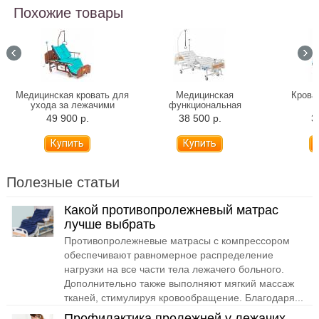
Похожие товары
Медицинская кровать для
Медицинская
Крова
ухода за лежачими
функциональная
больными с туалетом и
механическая кровать
49 900 р.
38 500 р.
3
матрасом MET REMEKS
Армед РС105-Б
Полезные статьи
Какой противопролежневый матрас
лучше выбрать
Противопролежневые матрасы с компрессором
обеспечивают равномерное распределение
нагрузки на все части тела лежачего больного.
Дополнительно также выполняют мягкий массаж
тканей, стимулируя кровообращение. Благодаря...
Профилактика пролежней у лежачих