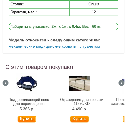
Столик:
Опция
Гарантия, мес.:
12
Габариты в упаковке: 2м. x 1м. x 0.4м, Вес - 60 кг.
Модель относится к следующим категориям:
механические медицинские кровати
|
с туалетом
С этим товаром покупают
Поддерживающий пояс
Ограждение для кровати
Проти
для перемещения
11270/KD
система 
Альцфикс
5 366 р.
4 490 р.
1