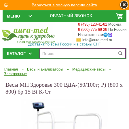
Вернуться в полную версию сайта
ОБРАТНЫЙ ЗВОНОК
МЕНЮ
8 (495) 128-41-81
Москва
8 (800) 775-69-28
По России
Напишите нам
info@aura-med.ru
с 2004 года работаем для Вас!
Доставка по всей России и в страны СНГ
КАТАЛОГ
»
»
»
Главная
Весы и анализаторы
Медицинские весы
Электронные
Весы МП Здоровье 300 ВДА-(50/100г; Р) (800 х
800) бр 15 Bt К-Ст