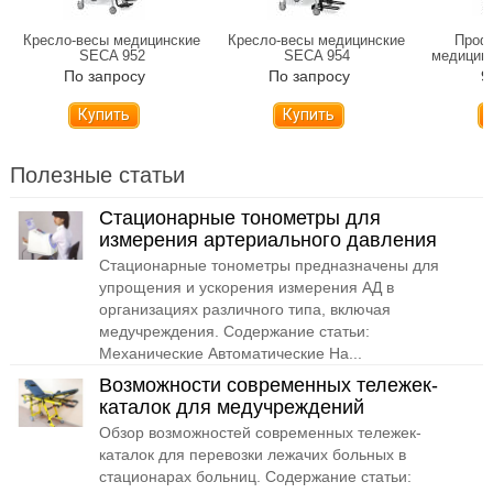
Кресло-весы медицинские
Кресло-весы медицинские
Проф
SECA 952
SECA 954
медицинс
Profess
По запросу
По запросу
9
Купить
Купить
Полезные статьи
Стационарные тонометры для
измерения артериального давления
Стационарные тонометры предназначены для
упрощения и ускорения измерения АД в
организациях различного типа, включая
медучреждения. Содержание статьи:
Механические Автоматические На...
Возможности современных тележек-
каталок для медучреждений
Обзор возможностей современных тележек-
каталок для перевозки лежачих больных в
стационарах больниц. Содержание статьи: