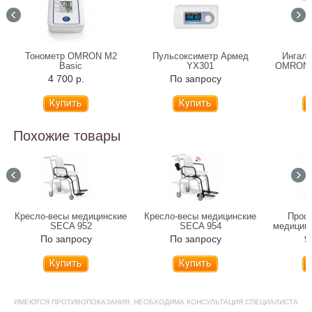
Тонометр OMRON M2
Пульсоксиметр Армед
Ингаля
Basic
YX301
OMRON C
4 700 р.
По запросу
6
Похожие товары
Кресло-весы медицинские
Кресло-весы медицинские
Проф
SECA 952
SECA 954
медицинс
Profess
По запросу
По запросу
9
Купить
Купить
ИМЕЮТСЯ ПРОТИВОПОКАЗАНИЯ. НЕОБХОДИМА КОНСУЛЬТАЦИЯ СПЕЦИАЛИСТА