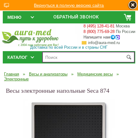
Вернуться в полную версию сайта
ОБРАТНЫЙ ЗВОНОК
МЕНЮ
8 (495) 128-41-81
Москва
8 (800) 775-69-28
По России
Напишите нам
info@aura-med.ru
с 2004 года работаем для Вас!
Доставка по всей России и в страны СНГ
КАТАЛОГ
»
»
»
Главная
Весы и анализаторы
Медицинские весы
Электронные
Весы электронные напольные Seca 874