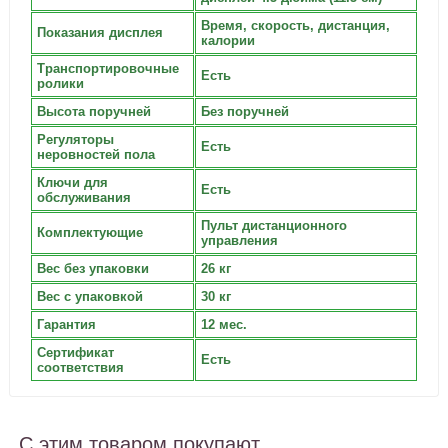
Время, скорость, дистанция,
Показания дисплея
калории
Транспортировочные
Есть
ролики
Высота поручней
Без поручней
Регуляторы
Есть
неровностей пола
Ключи для
Есть
обслуживания
Пульт дистанционного
Комплектующие
управления
Вес без упаковки
26 кг
Вес с упаковкой
30 кг
Гарантия
12 мес.
Сертификат
Есть
соответствия
С этим товаром покупают