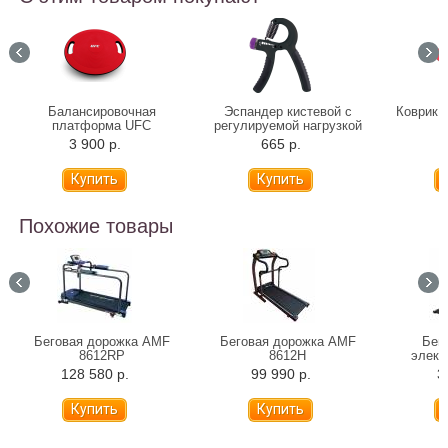
Балансировочная
Эспандер кистевой с
Коврик 
платформа UFC
регулируемой нагрузкой
3 900 р.
665 р.
5
Похожие товары
Беговая дорожка AMF
Беговая дорожка AMF
Бег
8612RP
8612H
элект
F
128 580 р.
99 990 р.
3