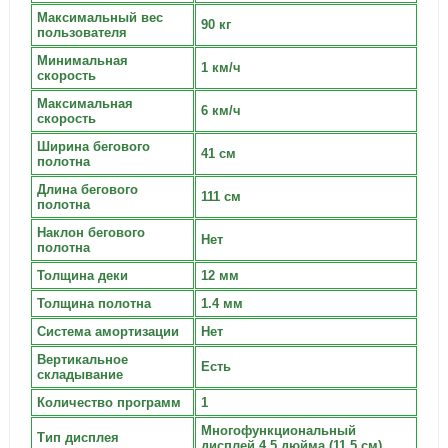
Максимальный вес
90 кг
пользователя
Минимальная
1 км/ч
скорость
Максимальная
6 км/ч
скорость
Ширина бегового
41 см
полотна
Длина бегового
111 см
полотна
Наклон бегового
Нет
полотна
Толщина деки
12 мм
Толщина полотна
1.4 мм
Система амортизации
Нет
Вертикальное
Есть
складывание
Количество программ
1
Многофункциональный
Тип дисплея
дисплей 4.5 дюйма (11.5 см)