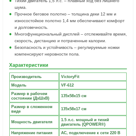
Тихий двигатель 1,5 л.с. – плавный ход без лишнего
шума.
Прочное беговое полотно – толщина деки 12 мм и
износостойкое полотно 1,4 мм обеспечивают комфорт
и долговечность.
Многофункциональный дисплей – отслеживайте время,
скорость, дистанцию и потраченные калории.
Безопасность и устойчивость – регулируемые ножки
компенсируют неровности пола.
Характеристики
Производитель
VictoryFit
Модель
VF-612
Размер в рабочем
135x58x15 см
состоянии (ДxШxВ)
Размер в сложенном
135x58x17 см
виде
1.5 л.с. мощный и тихий
Мощность двигателя
двигатель (QPOWER®)
Напряжение питания
AC, подключение к сети 220 В