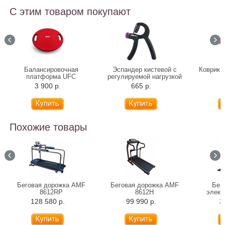
С этим товаром покупают
Балансировочная
Эспандер кистевой с
Коврик 
платформа UFC
регулируемой нагрузкой
3 900 р.
665 р.
5
Похожие товары
Беговая дорожка AMF
Беговая дорожка AMF
Бег
8612RP
8612H
элект
F
128 580 р.
99 990 р.
3