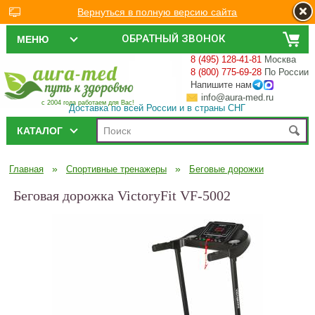
Вернуться в полную версию сайта
ОБРАТНЫЙ ЗВОНОК
МЕНЮ
8 (495) 128-41-81
Москва
8 (800) 775-69-28
По России
Напишите нам
info@aura-med.ru
с 2004 года работаем для Вас!
Доставка по всей России и в страны СНГ
КАТАЛОГ
»
»
Главная
Спортивные тренажеры
Беговые дорожки
Беговая дорожка VictoryFit VF-5002