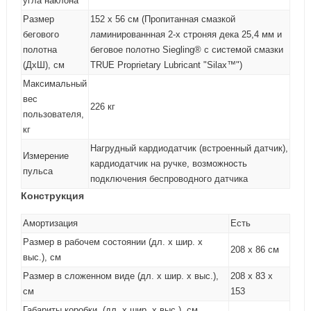
угла наклона
Размер
152 х 56 см (Пропитанная смазкой
бегового
ламинированнная 2-х строняя дека 25,4 мм и
полотна
беговое полотно Siegling® с системой смазки
(ДхШ), см
TRUE Proprietary Lubricant "Silax™")
Максимальный
вес
226 кг
пользователя,
кг
Нагрудный кардиодатчик (встроенный датчик),
Измерение
кардиодатчик на ручке, возможность
пульса
подключения беспроводного датчика
Конструкция
Амортизация
Есть
Размер в рабочем состоянии (дл. х шир. х
208 x 86 см
выс.), см
Размер в сложенном виде (дл. х шир. х выс.),
208 x 83 x
см
153
Габариты коробки, (дл. х шир. х выс.), см