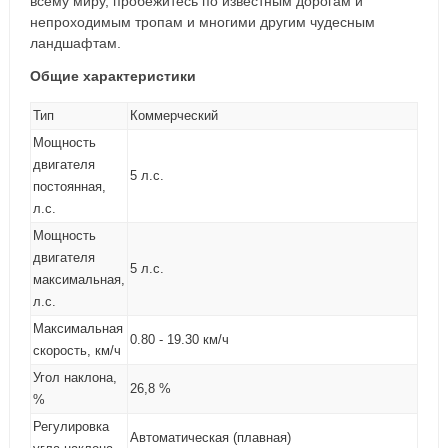
всему миру, пробежитесь по известным дорогам и
непроходимым тропам и многими другим чудесным
ландшафтам.
Общие характеристики
Тип
Коммерческий
Мощность
двигателя
5 л.с.
постоянная,
л.с.
Мощность
двигателя
5 л.с.
максимальная,
л.с.
Максимальная
0.80 - 19.30 км/ч
скорость, км/ч
Угол наклона,
26,8 %
%
Регулировка
Автоматическая (плавная)