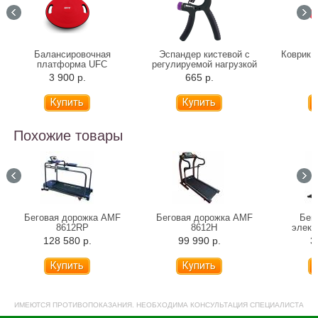
Балансировочная
Эспандер кистевой с
Коврик 
платформа UFC
регулируемой нагрузкой
3 900 р.
665 р.
5
Похожие товары
Беговая дорожка AMF
Беговая дорожка AMF
Бег
8612RP
8612H
элект
F
128 580 р.
99 990 р.
3
ИМЕЮТСЯ ПРОТИВОПОКАЗАНИЯ. НЕОБХОДИМА КОНСУЛЬТАЦИЯ СПЕЦИАЛИСТА