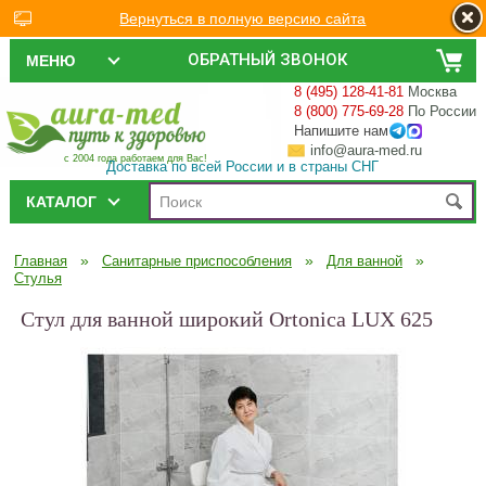
Вернуться в полную версию сайта
ОБРАТНЫЙ ЗВОНОК
МЕНЮ
8 (495) 128-41-81
Москва
8 (800) 775-69-28
По России
Напишите нам
info@aura-med.ru
с 2004 года работаем для Вас!
Доставка по всей России и в страны СНГ
КАТАЛОГ
»
»
»
Главная
Санитарные приспособления
Для ванной
Стулья
Стул для ванной широкий Ortonica LUX 625