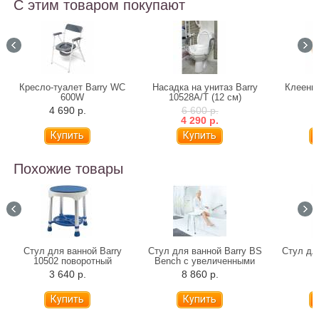
С этим товаром покупают
Кресло-туалет Barry WC
Насадка на унитаз Barry
Клеенка
600W
10528А/T (12 см)
4 690 р.
6 600 р.
4 290 р.
Похожие товары
Стул для ванной Barry
Стул для ванной Barry BS
Стул для
10502 поворотный
Bench с увеличенными
ножками
3 640 р.
8 860 р.
6