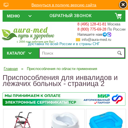
Вернуться в полную версию сайта
ОБРАТНЫЙ ЗВОНОК
МЕНЮ
8 (495) 128-41-81
Москва
8 (800) 775-69-28
По России
Напишите нам
info@aura-med.ru
с 2004 года работаем для Вас!
Доставка по всей России и в страны СНГ
КАТАЛОГ
»
Главная
Приспособления по области применения
Приспособления для инвалидов и
лежачих больных - страница 2