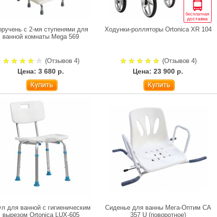
бесплатная
доставка
ручень с 2-мя ступенями для
Ходунки-ролляторы Ortonica XR 104
ванной комнаты Mega 569
(Отзывов 4)
(Отзывов 4)
Цена: 3 680 р.
Цена: 23 900 р.
Купить
Купить
ул для ванной с гигиеническим
Сиденье для ванны Мега-Оптим CA
вырезом Ortonica LUX-605
357 U (поворотное)