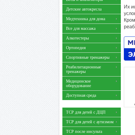
Их и
Детские автокресла
усло
Медтехника для дома
Кром
реаб
Все для массажа
Алкотестеры
Ортопедия
Спортивные тренажеры
Реабилитационные
тренажеры
Медицинское
оборудование
Доступная среда
ТСР для детей с ДЦП
ТСР для детей с аутизмом
ТСР после инсульта