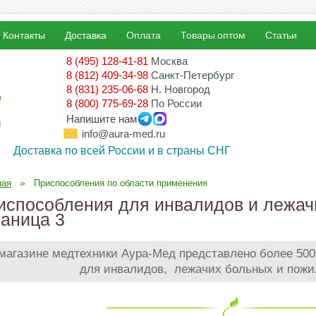
Контакты
Доставка
Оплата
Товары оптом
Статьи
8 (495) 128-41-81
Москва
8 (812) 409-34-98
Санкт-Петербург
8 (831) 235-06-68
Н. Новгород
8 (800) 775-69-28
По России
Напишите нам
!
info@aura-med.ru
Доставка по всей России и в страны СНГ
»
ная
Приспособления по области применения
испособления для инвалидов и лежач
раница 3
магазине медтехники Аура-Мед представлено более 50
для инвалидов, лежачих больных и пож