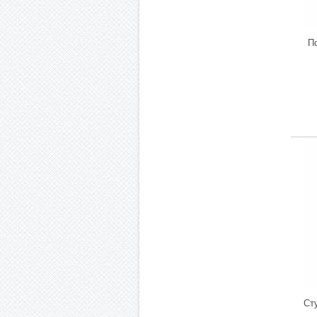
По
Ст