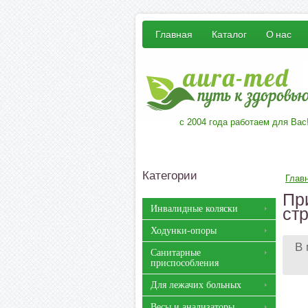
Главная
Каталог
О нас
с 2004 года работаем для Вас
Категории
Глав
Пр
Инвалидные коляски
ст
Ходунки-опоры
В 
Санитарные
приспособления
Для лежачих больных
Весы и анализаторы