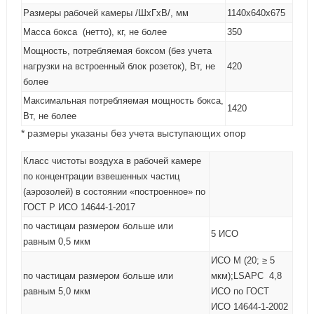
Размеры рабочей камеры /ШхГхВ/, мм
1140х640х675
Масса бокса (нетто), кг, не более
350
Мощность, потребляемая боксом (без учета
нагрузки на встроенный блок розеток), Вт, не
420
более
Максимальная потребляемая мощность бокса,
1420
Вт, не более
* размеры указаны без учета выступающих опор
Класс чистоты воздуха в рабочей камере
по концентрации взвешенных частиц
(аэрозолей) в состоянии «построенное» по
ГОСТ Р ИСО 14644-1-2017
по частицам размером больше или
5 ИСО
равным 0,5 мкм
ИСО М (20; ≥ 5
по частицам размером больше или
мкм);LSAPC 4,8
равным 5,0 мкм
ИСО по ГОСТ
ИСО 14644-1-2002