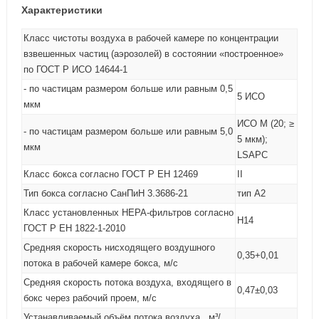
Характеристики
Класс чистоты воздуха в рабочей камере по концентрации
взвешенных частиц (аэрозолей) в состоянии «построенное»
по ГОСТ Р ИСО 14644-1
- по частицам размером больше или равным 0,5
5 ИСО
мкм
ИСО М (20; ≥
- по частицам размером больше или равным 5,0
5 мкм);
мкм
LSAPC
Класс бокса согласно ГОСТ Р ЕН 12469
II
Тип бокса согласно СанПиН 3.3686-21
тип A2
Класс установленных HEPA-фильтров согласно
H14
ГОСТ Р ЕН 1822-1-2010
Средняя скорость нисходящего воздушного
0,35+0,01
потока в рабочей камере бокса, м/c
Средняя скорость потока воздуха, входящего в
0,47±0,03
бокс через рабочий проем, м/с
Устанавливаемый объём потока воздуха, м³/