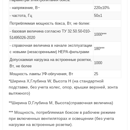
- напряжение, В~
220±10%
- частота, Гц
50±1
Потребляемая мощность бокса, Вт, не более:
- базовая величина согласно ТУ 32.50.50-010-
1000***
51495026-2020
- справочная величина в начале эксплуатации
180***
с новыми (незасоренными) НЕРА-фильтрами
Допускаемая нагрузка на встроенные розетки,
1000
Вт, не более
Мощность лампы УФ-облучения, Вт
25
*Ширина X,Глубина W, Высота Н (на стандартной
подставке, без учета колес, опор, крышки верхней, зонта
вытяжного)
**Ширина D,Глубина M, Высота(справочная величина)
*** Мощность, потребляемая боксом в рабочем режиме
при включенных вентиляторах и освещении (без учета
нагрузки на встроенные розетки).